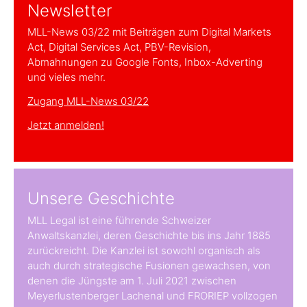
Newsletter
MLL-News 03/22 mit Beiträgen zum Digital Markets
Act, Digital Services Act, PBV-Revision,
Abmahnungen zu Google Fonts, Inbox-Adverting
und vieles mehr.
Zugang MLL-News 03/22
Jetzt anmelden!
Unsere Geschichte
MLL Legal ist eine führende Schweizer
Anwaltskanzlei, deren Geschichte bis ins Jahr 1885
zurückreicht. Die Kanzlei ist sowohl organisch als
auch durch strategische Fusionen gewachsen, von
denen die Jüngste am 1. Juli 2021 zwischen
Meyerlustenberger Lachenal und FRORIEP vollzogen