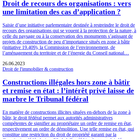
Droit de recours des organisations : vers
une limitation des cas d’application ?
Saisie d’une initiative parlementaire destinée à restreindre le droit de
recours des organisations qui se vouent à la protection de la nature, à
celle du paysage ou à la conservation des monuments s’agissant de
projets de construction de peu d’importance situés en zone à bâtir
(initiative 19.409), la Commission de l’environnement, de
l’aménagement du territoire et de l’énergie du Conseil national…
26.06.2023
Droit de l'immobilier & construction
Constructions illégales hors zone à bâtir
et remise en état : l’intérêt privé laisse de
marbre le Tribunal fédéral
En matière de constructions illicites situées en-dehors de la zone à
bâtir, le droit fédéral permet aux autorités administratives
compétentes de signifier au propriétaire un ordre de remise en état,
respectivement un ordre de démolition. Une telle remise en état, qui
constitue une restriction du droit de propriété garanti par la