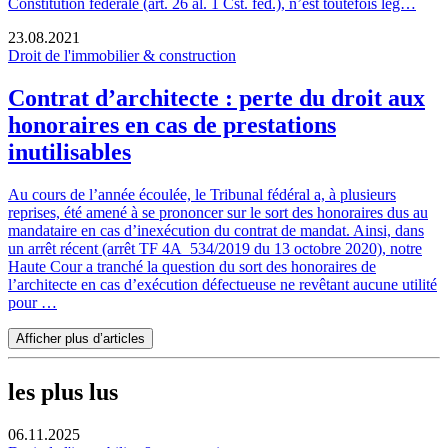
Constitution fédérale (art. 26 al. 1 Cst. féd.), n’est toutefois lég…
23.08.2021
Droit de l'immobilier & construction
Contrat d’architecte : perte du droit aux
honoraires en cas de prestations
inutilisables
Au cours de l’année écoulée, le Tribunal fédéral a, à plusieurs
reprises, été amené à se prononcer sur le sort des honoraires dus au
mandataire en cas d’inexécution du contrat de mandat. Ainsi, dans
un arrêt récent (arrêt TF 4A_534/2019 du 13 octobre 2020), notre
Haute Cour a tranché la question du sort des honoraires de
l’architecte en cas d’exécution défectueuse ne revêtant aucune utilité
pour …
Afficher plus d’articles
les plus lus
06.11.2025