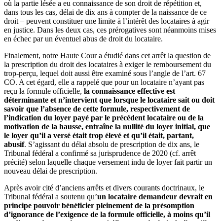
où la partie lésée a eu connaissance de son droit de répétition et,
dans tous les cas, délai de dix ans à compter de la naissance de ce
droit – peuvent constituer une limite à l’intérêt des locataires à agir
en justice. Dans les deux cas, ces prérogatives sont néanmoins mises
en échec par un éventuel abus de droit du locataire.
Finalement, notre Haute Cour a étudié dans cet arrêt la question de
la prescription du droit des locataires à exiger le remboursement du
trop-perçu, lequel doit aussi être examiné sous l’angle de l’art. 67
CO. A cet égard, elle a rappelé que pour un locataire n’ayant pas
reçu la formule officielle,
la connaissance effective est
déterminante et n’intervient que lorsque le locataire sait ou doit
savoir que l’absence de cette formule, respectivement de
l’indication du loyer payé par le précédent locataire ou de la
motivation de la hausse, entraîne la nullité du loyer initial, que
le loyer qu’il a versé était trop élevé et qu’il était, partant,
abusif
. S’agissant du délai absolu de prescription de dix ans, le
Tribunal fédéral a confirmé sa jurisprudence de 2020 (cf. arrêt
précité) selon laquelle chaque versement indu de loyer fait partir un
nouveau délai de prescription.
Après avoir cité d’anciens arrêts et divers courants doctrinaux, le
Tribunal fédéral a soutenu qu’
un locataire demandeur devrait en
principe pouvoir bénéficier pleinement de la présomption
d’ignorance de l’exigence de la formule officielle, à moins qu’il