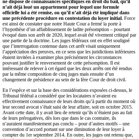
ne dispose de connaissances spécifiques en droit du bail, qu’il
n’ait déjà loué un appartement pour lequel une formule
officielle lui a été remise, ou qu’il n’ait déjà été impliqué dans
une précédente procédure en contestation du loyer initial
. Force
est ainsi de constater que notre Haute Cour a fermé la porte à
l’hypothèse d’un affaiblissement de ladite présomption – pourtant
évoqué dans son arrêt de 2020, lequel avait été vivement critiqué par
une partie de la doctrine. Les juges fédéraux ont en effet souligné
que l’interrogation contenue dans cet arrêt visait uniquement
l’appréciation des preuves, en ce sens que les juridictions inférieures
étaient invitées à examiner plus précisément les circonstances
pouvant justifier le renversement de cette présomption. Il est
intéressant de relever à cet égard que les deux arrêts ont été rendus
par la même composition de cinq juges mais ensuite d’un
changement de présidence au sein de la Ière Cour de droit civil.
En l’espèce et sur la base des considérations exposées ci-dessus, le
Tribunal fédéral a considéré que les locataires n’avaient eu
effectivement connaissance de leurs droits qu’à partir du moment où
leur second avocat s’était saisi de leur affaire, soit en octobre 2015.
Avant cette date, il y avait lieu de retenir qu’ils n’étaient pas au fait
de leurs prérogatives, dès lors que dans le cas contraire, ils
n’auraient manifestement pas conclu – pour d’autres motifs – une
convention d’accord portant sur une diminution de leur loyer à
compter du 1er septembre 2014. En outre, les juges ont retenu que,