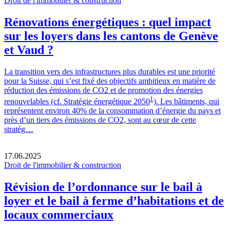
Droit de l'immobilier & construction
Rénovations énergétiques : quel impact
sur les loyers dans les cantons de Genève
et Vaud ?
La transition vers des infrastructures plus durables est une priorité
pour la Suisse, qui s’est fixé des objectifs ambitieux en matière de
réduction des émissions de CO2 et de promotion des énergies
1
renouvelables (cf. Stratégie énergétique 2050
). Les bâtiments, qui
représentent environ 40% de la consommation d’énergie du pays et
près d’un tiers des émissions de CO2, sont au cœur de cette
stratég…
17.06.2025
Droit de l'immobilier & construction
Révision de l’ordonnance sur le bail à
loyer et le bail à ferme d’habitations et de
locaux commerciaux