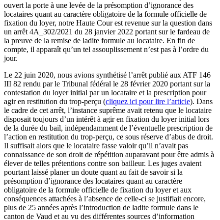
ouvert la porte à une levée de la présomption d’ignorance des
locataires quant au caractère obligatoire de la formule officielle de
fixation du loyer, notre Haute Cour est revenue sur la question dans
un arrêt 4A_302/2021 du 28 janvier 2022 portant sur le fardeau de
la preuve de la remise de ladite formule au locataire. En fin de
compte, il apparaît qu’un tel assouplissement n’est pas à l’ordre du
jour.
Le 22 juin 2020, nous avions synthétisé l’arrêt publié aux ATF 146
III 82 rendu par le Tribunal fédéral le 28 février 2020 portant sur la
contestation du loyer initial par un locataire et la prescription pour
agir en restitution du trop-perçu (
cliquez ici pour lire l’article
). Dans
le cadre de cet arrêt, l’instance suprême avait retenu que le locataire
disposait toujours d’un intérêt à agir en fixation du loyer initial lors
de la durée du bail, indépendamment de l’éventuelle prescription de
l’action en restitution du trop-perçu, ce sous réserve d’abus de droit.
Il suffisait alors que le locataire fasse valoir qu’il n’avait pas
connaissance de son droit de répétition auparavant pour être admis à
élever de telles prétentions contre son bailleur. Les juges avaient
pourtant laissé planer un doute quant au fait de savoir si la
présomption d’ignorance des locataires quant au caractère
obligatoire de la formule officielle de fixation du loyer et aux
conséquences attachées à l’absence de celle-ci se justifiait encore,
plus de 25 années après l’introduction de ladite formule dans le
canton de Vaud et au vu des différentes sources d’information