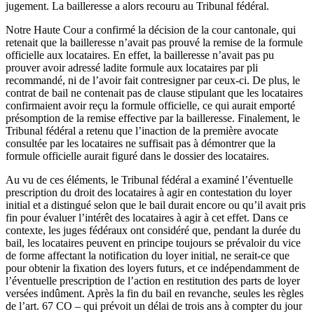
jugement. La bailleresse a alors recouru au Tribunal fédéral.
Notre Haute Cour a confirmé la décision de la cour cantonale, qui
retenait que la bailleresse n’avait pas prouvé la remise de la formule
officielle aux locataires. En effet, la bailleresse n’avait pas pu
prouver avoir adressé ladite formule aux locataires par pli
recommandé, ni de l’avoir fait contresigner par ceux-ci. De plus, le
contrat de bail ne contenait pas de clause stipulant que les locataires
confirmaient avoir reçu la formule officielle, ce qui aurait emporté
présomption de la remise effective par la bailleresse. Finalement, le
Tribunal fédéral a retenu que l’inaction de la première avocate
consultée par les locataires ne suffisait pas à démontrer que la
formule officielle aurait figuré dans le dossier des locataires.
Au vu de ces éléments, le Tribunal fédéral a examiné l’éventuelle
prescription du droit des locataires à agir en contestation du loyer
initial et a distingué selon que le bail durait encore ou qu’il avait pris
fin pour évaluer l’intérêt des locataires à agir à cet effet. Dans ce
contexte, les juges fédéraux ont considéré que, pendant la durée du
bail, les locataires peuvent en principe toujours se prévaloir du vice
de forme affectant la notification du loyer initial, ne serait-ce que
pour obtenir la fixation des loyers futurs, et ce indépendamment de
l’éventuelle prescription de l’action en restitution des parts de loyer
versées indûment. Après la fin du bail en revanche, seules les règles
de l’art. 67 CO – qui prévoit un délai de trois ans à compter du jour