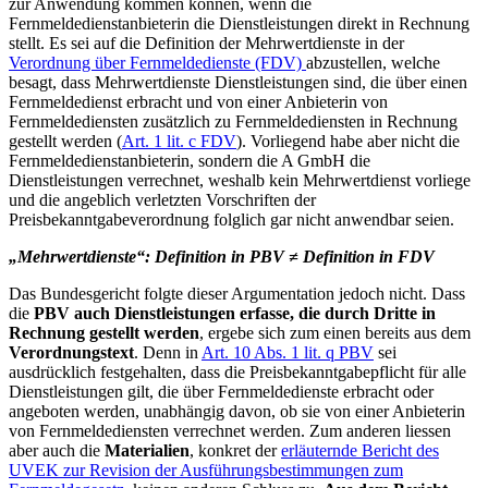
zur Anwendung kommen können, wenn die
Fernmeldedienstanbieterin die Dienstleistungen direkt in Rechnung
stellt. Es sei auf die Definition der Mehrwertdienste in der
Verordnung über Fernmeldedienste (FDV)
abzustellen, welche
besagt, dass Mehrwertdienste Dienstleistungen sind, die über einen
Fernmeldedienst erbracht und von einer Anbieterin von
Fernmeldediensten zusätzlich zu Fernmeldediensten in Rechnung
gestellt werden (
Art. 1 lit. c FDV
). Vorliegend habe aber nicht die
Fernmeldedienstanbieterin, sondern die A GmbH die
Dienstleistungen verrechnet, weshalb kein Mehrwertdienst vorliege
und die angeblich verletzten Vorschriften der
Preisbekanntgabeverordnung folglich gar nicht anwendbar seien.
„Mehrwertdienste“: Definition in PBV ≠ Definition in FDV
Das Bundesgericht folgte dieser Argumentation jedoch nicht. Dass
die
PBV auch Dienstleistungen erfasse, die durch Dritte in
Rechnung gestellt werden
, ergebe sich zum einen bereits aus dem
Verordnungstext
. Denn in
Art. 10 Abs. 1 lit. q PBV
sei
ausdrücklich festgehalten, dass die Preisbekanntgabepflicht für alle
Dienstleistungen gilt, die über Fernmeldedienste erbracht oder
angeboten werden, unabhängig davon, ob sie von einer Anbieterin
von Fernmeldediensten verrechnet werden. Zum anderen liessen
aber auch die
Materialien
, konkret der
erläuternde Bericht des
UVEK zur Revision der Ausführungsbestimmungen zum