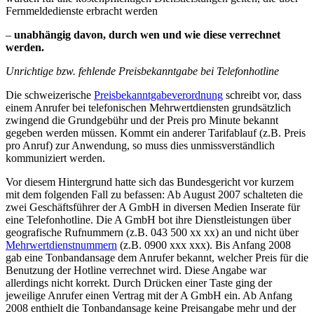
Fernmeldedienste erbracht werden
–
unabhängig davon, durch wen und wie diese verrechnet
werden.
Unrichtige bzw. fehlende Preisbekanntgabe bei Telefonhotline
Die schweizerische
Preisbekanntgabeverordnung
schreibt vor, dass
einem Anrufer bei telefonischen Mehrwertdiensten grundsätzlich
zwingend die Grundgebühr und der Preis pro Minute bekannt
gegeben werden müssen. Kommt ein anderer Tarifablauf (z.B. Preis
pro Anruf) zur Anwendung, so muss dies unmissverständlich
kommuniziert werden.
Vor diesem Hintergrund hatte sich das Bundesgericht vor kurzem
mit dem folgenden Fall zu befassen: Ab August 2007 schalteten die
zwei Geschäftsführer der A GmbH in diversen Medien Inserate für
eine Telefonhotline. Die A GmbH bot ihre Dienstleistungen über
geografische Rufnummern (z.B. 043 500 xx xx) an und nicht über
Mehrwertdienstnummern
(z.B. 0900 xxx xxx). Bis Anfang 2008
gab eine Tonbandansage dem Anrufer bekannt, welcher Preis für die
Benutzung der Hotline verrechnet wird. Diese Angabe war
allerdings nicht korrekt. Durch Drücken einer Taste ging der
jeweilige Anrufer einen Vertrag mit der A GmbH ein. Ab Anfang
2008 enthielt die Tonbandansage keine Preisangabe mehr und der