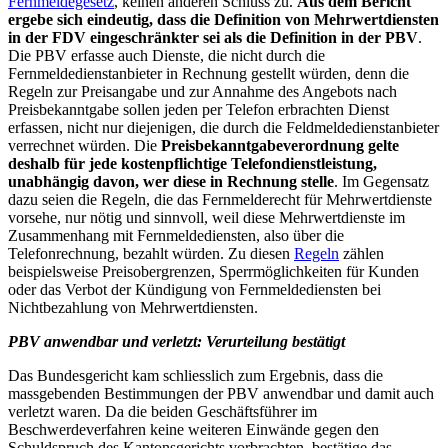
Fernmeldegesetz
, keinen anderen Schluss zu.
Aus dem Bericht
ergebe sich eindeutig, dass die Definition von Mehrwertdiensten
in der FDV eingeschränkter sei als die Definition in der PBV
.
Die PBV erfasse auch Dienste, die nicht durch die
Fernmeldedienstanbieter in Rechnung gestellt würden, denn die
Regeln zur Preisangabe und zur Annahme des Angebots nach
Preisbekanntgabe sollen jeden per Telefon erbrachten Dienst
erfassen, nicht nur diejenigen, die durch die Feldmeldedienstanbieter
verrechnet würden. Die
Preisbekanntgabeverordnung gelte
deshalb für jede kostenpflichtige Telefondienstleistung,
unabhängig davon, wer diese in Rechnung stelle
. Im Gegensatz
dazu seien die Regeln, die das Fernmelderecht für Mehrwertdienste
vorsehe, nur nötig und sinnvoll, weil diese Mehrwertdienste im
Zusammenhang mit Fernmeldediensten, also über die
Telefonrechnung, bezahlt würden. Zu diesen
Regeln
zählen
beispielsweise Preisobergrenzen, Sperrmöglichkeiten für Kunden
oder das Verbot der Kündigung von Fernmeldediensten bei
Nichtbezahlung von Mehrwertdiensten.
PBV anwendbar und verletzt: Verurteilung bestätigt
Das Bundesgericht kam schliesslich zum Ergebnis, dass die
massgebenden Bestimmungen der PBV anwendbar und damit auch
verletzt waren. Da die beiden Geschäftsführer im
Beschwerdeverfahren keine weiteren Einwände gegen den
Schuldspruch des Kantonsgerichts vorbrachten, bestätige das