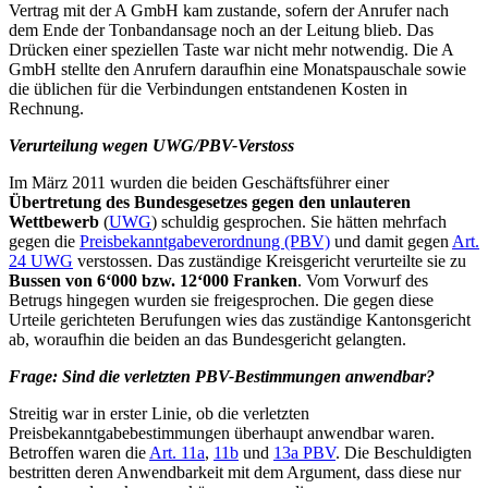
Vertrag mit der A GmbH kam zustande, sofern der Anrufer nach
dem Ende der Tonbandansage noch an der Leitung blieb. Das
Drücken einer speziellen Taste war nicht mehr notwendig. Die A
GmbH stellte den Anrufern daraufhin eine Monatspauschale sowie
die üblichen für die Verbindungen entstandenen Kosten in
Rechnung.
Verurteilung wegen UWG/PBV-Verstoss
Im März 2011 wurden die beiden Geschäftsführer einer
Übertretung des Bundesgesetzes gegen den unlauteren
Wettbewerb
(
UWG
) schuldig gesprochen. Sie hätten mehrfach
gegen die
Preisbekanntgabeverordnung (PBV)
und damit gegen
Art.
24 UWG
verstossen. Das zuständige Kreisgericht verurteilte sie zu
Bussen von 6‘000 bzw. 12‘000 Franken
. Vom Vorwurf des
Betrugs hingegen wurden sie freigesprochen. Die gegen diese
Urteile gerichteten Berufungen wies das zuständige Kantonsgericht
ab, woraufhin die beiden an das Bundesgericht gelangten.
Frage: Sind die verletzten PBV-Bestimmungen anwendbar?
Streitig war in erster Linie, ob die verletzten
Preisbekanntgabebestimmungen überhaupt anwendbar waren.
Betroffen waren die
Art. 11a
,
11b
und
13a PBV
. Die Beschuldigten
bestritten deren Anwendbarkeit mit dem Argument, dass diese nur