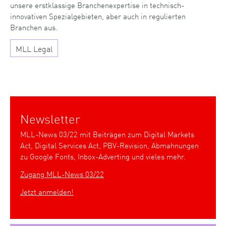
unsere erstklassige Branchenexpertise in technisch-
innovativen Spezialgebieten, aber auch in regulierten
Branchen aus.
MLL Legal
Newsletter
MLL-News 03/22 mit Beiträgen zum Digital Markets
Act, Digital Services Act, PBV-Revision, Abmahnungen
zu Google Fonts, Inbox-Adverting und vieles mehr.
Zugang MLL-News 03/22
Jetzt anmelden!