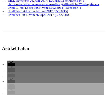
MLL-News vom 26. Juni 2017: EuGH zu „The Pirate Bay“:
Plattformbetreiber nehmen eine unzulässige öffentliche Wiedergabe vor
Urteil C-466/12 des EuGH vom 13.02.2014 („Svensson“)
Urteil des EuGH vom 14. Juni 2017 (C-610/15)
Urteil des EuGH vom 26. April 2017 (C-527/15)
Artikel teilen