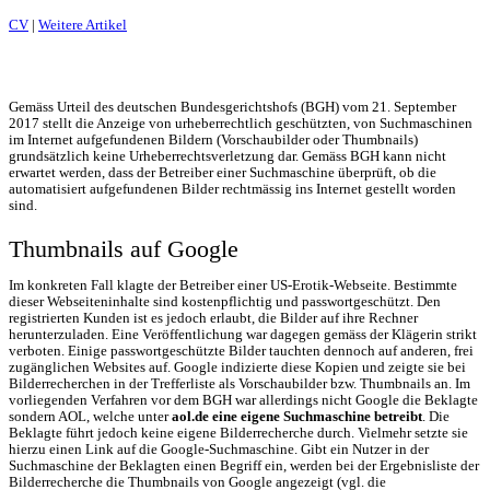
CV
|
Weitere Artikel
Gemäss Urteil des deutschen Bundesgerichtshofs (BGH) vom 21. September
2017 stellt die Anzeige von urheberrechtlich geschützten, von Suchmaschinen
im Internet aufgefundenen Bildern (Vorschaubilder oder Thumbnails)
grundsätzlich keine Urheberrechtsverletzung dar. Gemäss BGH kann nicht
erwartet werden, dass der Betreiber einer Suchmaschine überprüft, ob die
automatisiert aufgefundenen Bilder rechtmässig ins Internet gestellt worden
sind.
Thumbnails auf Google
Im konkreten Fall klagte der Betreiber einer US-Erotik-Webseite. Bestimmte
dieser Webseiteninhalte sind kostenpflichtig und passwortgeschützt. Den
registrierten Kunden ist es jedoch erlaubt, die Bilder auf ihre Rechner
herunterzuladen. Eine Veröffentlichung war dagegen gemäss der Klägerin strikt
verboten. Einige passwortgeschützte Bilder tauchten dennoch auf anderen, frei
zugänglichen Websites auf. Google indizierte diese Kopien und zeigte sie bei
Bilderrecherchen in der Trefferliste als Vorschaubilder bzw. Thumbnails an. Im
vorliegenden Verfahren vor dem BGH war allerdings nicht Google die Beklagte
sondern AOL, welche unter
aol.de eine eigene Suchmaschine betreibt
. Die
Beklagte führt jedoch keine eigene Bilderrecherche durch. Vielmehr setzte sie
hierzu einen Link auf die Google-Suchmaschine. Gibt ein Nutzer in der
Suchmaschine der Beklagten einen Begriff ein, werden bei der Ergebnisliste der
Bilderrecherche die Thumbnails von Google angezeigt (vgl. die