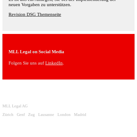
neuen Vorgaben zu unterstützen.
Revision DSG Themenseite
MLL Legal on Social Media
Folgen Sie uns auf
LinkedIn
.
MLL Legal AG
Zürich
Genf
Zug
Lausanne
London
Madrid