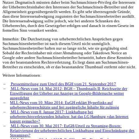
Nutzer. Dogmatisch müssten daher beim Suchmaschinen-Privileg die Interessen
der Urheberrechtsinhaber den Interessen der Suchmaschinen-Betreiber und der
Allgemeinheit gegenübergestellt werden. Es gibt sehr überzeugende Gründe,
dass diese Interessenabwägung zugunsten der Suchmaschinenbetreiber ausfällt.
Die Interessenabwägung sollte jedoch, wie bei anderen Schranken des
Urheberrechts, durch den Gesetzgeber erfolgen und danach in einem Gesetz im
formellen Sinn verankert werden.
Immerhin: Die Durchsetzung von urheberrechtlichen Ansprüchen gegen
Suchmaschinenbetreiber ist nach diesem Urteil nicht unmöglich.
Suchmaschinenbetreiber haften nur so lange nicht, wie sie gutgläubig sind.
Sobald der Rechteinhaber mit einer Abmahnung oder Takedown Notice an
Google oder andere Suchmaschinenbetreiber herantritt, haben diese Kenntnis
von der beanstandeten Rechtsverletzung. Es liegt dann am Suchmaschinen-
Betreiber zu entscheiden, ob er das beanstandete Thumbnail entfernt oder nicht.
Weitere Informationen:
Pressemitteilung zum Urteil des BGH vom 21. September 2017
MLL-News vom 14. Mai 2012: BGH – Thumbnails II: Reichweite der
Einwilligung der Urheber zur Anzeige in Google-Bildersuche weiter
ausgedehnt
MLL-News vom 10. März 2014: EuGH erklärt Hyperlinks auf
urheberrechtsgeschützte und frei zugängliche Inhalte für zulässig
MLL-News vom 8. Januar 2017: Linkhaftung bei
urheberrechtsverletzenden Inhalten: hat das LG Hamburg «das Internet
kaputt gemacht»?
MLL-News vom 30. Mai 2017: EuGH-Urteil zu Streaming-Boxen:
Relativierung der urheberrechtlichen Linkhaftung und Einschränkung des
Streamings?