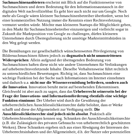
Suchmaschinenanbietern
erscheint mit Blick auf die Funktionsweise von
Suchmaschinen und deren Bedeutung für den Informationsaustausch in der
digitalen Welt nachvollziehbar. Es geht hier auch nicht nur um Google. Noch
mehr als Google wären kleinere Suchmaschinenbetreiber überfordert, wenn bei
einer kommerziellen Nutzung immer die Kenntnis einer Rechtsverletzung
vermutet werden würde. Möchte man kleineren Startups die Möglichkeit geben,
in den Markt für Suchmaschinenbetreiber einzusteigen und vielleicht sogar in
Zukunft die Marktposition von Google zu challengen, dürfen kleineren
Unternehmen durch Überregulierung nicht unnötige Markteintrittshürden in
den Weg gelegt werden.
Die Bemühungen zur gesellschaftlich wünschenswerten Privilegierung von
Bildersuchmaschinen führen jedoch zu
dogmatisch nicht unumstrittenen
Widersprüchen
: Allein aufgrund der überragenden Bedeutung von
Suchmaschinen haften diese nicht wie andere Unternehmen für Verlinkungen
auf urheberrechtsverletzende Inhalte. Dieselbe Verhaltensweise führt rechtlich
zu unterschiedlichen Bewertungen. Richtig ist, dass Suchmaschinen eine
wichtige Funktion bei der Suche nach Informationen im Internet einnehmen
und dadurch u.a.
nicht nur die Wissensvermittlung befördern, sondern auch
die Innovation
. Innovation beruht meist auf bestehenden Erkenntnissen.
Gleichwohl ist aber auch zu sagen, dass das
Urheberrecht seinerseits bei der
Frage der Innovations- und Informationsförderung ebenfalls eine wichtige
Funktion einnimmt
. Der Urheber wird durch die Gewährung der
urheberrechtlichen Ausschliesslichkeitsrechte dafür belohnt, dass er Werke
schafft und diese der Allgemeinheit zur Verfügung stellt.
Die
Ausschliesslichkeitsrechte sind jedoch nicht absolut
. Praktisch alle
Urheberrechtsordnungen kennen sog. Schranken der Ausschliesslichkeitsrechte
(z.B. die Zulässigkeit des privaten Gebrauchs von urheberrechtlich geschützten
Werken). Diese Schranken ergeben sich aus einer Abwägung der Interessen des
Urheberrechtsinhabers und der Allgemeinheit, d.h. der Nutzer oder potenziellen