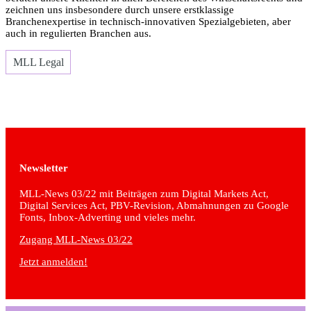
zeichnen uns insbesondere durch unsere erstklassige
Branchenexpertise in technisch-innovativen Spezialgebieten, aber
auch in regulierten Branchen aus.
MLL Legal
Newsletter
MLL-News 03/22 mit Beiträgen zum Digital Markets Act,
Digital Services Act, PBV-Revision, Abmahnungen zu Google
Fonts, Inbox-Adverting und vieles mehr.
Zugang MLL-News 03/22
Jetzt anmelden!