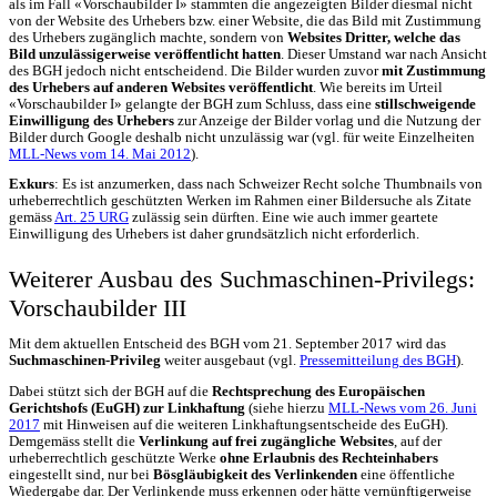
als im Fall «Vorschaubilder I» stammten die angezeigten Bilder diesmal nicht
von der Website des Urhebers bzw. einer Website, die das Bild mit Zustimmung
des Urhebers zugänglich machte, sondern von
Websites Dritter, welche das
Bild unzulässigerweise veröffentlicht hatten
. Dieser Umstand war nach Ansicht
des BGH jedoch nicht entscheidend. Die Bilder wurden zuvor
mit Zustimmung
des Urhebers auf anderen Websites veröffentlicht
. Wie bereits im Urteil
«Vorschaubilder I» gelangte der BGH zum Schluss, dass eine
stillschweigende
Einwilligung des Urhebers
zur Anzeige der Bilder vorlag und die Nutzung der
Bilder durch Google deshalb nicht unzulässig war (vgl. für weite Einzelheiten
MLL-News vom 14. Mai 2012
).
Exkurs
: Es ist anzumerken, dass nach Schweizer Recht solche Thumbnails von
urheberrechtlich geschützten Werken im Rahmen einer Bildersuche als Zitate
gemäss
Art. 25 URG
zulässig sein dürften. Eine wie auch immer geartete
Einwilligung des Urhebers ist daher grundsätzlich nicht erforderlich.
Weiterer Ausbau des Suchmaschinen-Privilegs:
Vorschaubilder III
Mit dem aktuellen Entscheid des BGH vom 21. September 2017 wird das
Suchmaschinen-Privileg
weiter ausgebaut (vgl.
Pressemitteilung des BGH
).
Dabei stützt sich der BGH auf die
Rechtsprechung des Europäischen
Gerichtshofs (EuGH) zur Linkhaftung
(siehe hierzu
MLL-News vom 26. Juni
2017
mit Hinweisen auf die weiteren Linkhaftungsentscheide des EuGH).
Demgemäss stellt die
Verlinkung auf frei zugängliche Websites
, auf der
urheberrechtlich geschützte Werke
ohne Erlaubnis des Rechteinhabers
eingestellt sind, nur bei
Bösgläubigkeit des Verlinkenden
eine öffentliche
Wiedergabe dar. Der Verlinkende muss erkennen oder hätte vernünftigerweise