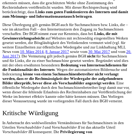
erkennen müssen, dass die geschützten Werke ohne Zustimmung des
Rechteinhabers veröffentlicht wurden. Mit dieser Rechtsprechung wird
berücksichtigt, dass
Links zum guten Funktionieren des Internets und damit
zum Meinungs- und Informationsaustausch beitragen
.
Diese Überlegung gilt gemäss BGH auch für Suchmaschinen bzw. Links, die –
wie im aktuellen Fall – den Internetnutzern den Zugang zu Suchmaschinen
verschaffen. Der BGH nimmt zwar zur Kenntnis, dass bei
Links, die mit
Gewinnerzielungsabsicht
auf Websites mit rechtswidrig eingestellten Werken
gesetzt werden, die Bösgläubigkeit des Verlinkenden vermutet wird (vgl. für
weitere Einzelheiten zur öffentlichen Wiedergabe und zur Linkhaftung MLL
News vom
10. März 2014
,
8. Januar 2017
sowie vom
30. Mai 2017
und vom
26.
Juni 2017
). Die Vermutung gilt jedoch gemäss BGH
nicht
für Suchmaschinen
und für Links, die zu einer Suchmaschine gesetzt werden. Begründet wird dies
mit der oben erwähnten besonderen
Bedeutung von Internetsuchdiensten für
die Funktionalität des Internets
. Wegen der automatisierten Bildersuche und
Indexierung
könne von einem Suchmaschinenbetreiber nicht verlangt
werden, dass er die Rechtmässigkeit der Wiedergabe der aufgefundenen
Bilder überprüfe, bevor diese als Vorschaubilder angezeigt werden
. Eine
öffentliche Wiedergabe durch den Suchmaschinenbetreiber liegt damit nur vor,
wenn dieser die fehlende Erlaubnis des Rechteinhabers zur Veröffentlichung der
Werke im Internet effektiv kannte oder hätte kennen müssen. Das Vorliegen
dieser Voraussetzung wurde im vorliegenden Fall durch den BGH verneint.
Kritische Würdigung
In Anbetracht des wohlwollenden Verständnisses für Suchmaschinen in den
Urteilen
Vorschaubilder I
und
Vorschaubilder II
ist das aktuelle Urteil
Vorschaubilder III
konsequent. Die
Privilegierung von