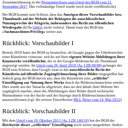
Zusammenfassung in der
Pressemitteilung zum Urteil des BGH vom 21.
September 2017
. Das vollständige Urteil wurde noch nicht veröffentlicht).
Der BGH kommt zum Schluss, dass das
Anzeigen dieser Vorschaubilder bzw.
Thumbnails auf der Website der Beklagten die ausschliesslichen
Nutzungsrechte der Klägerin, insbesondere das Recht zur öffentlichen
Wiedergabe
(§19a
UrhG
), nicht verletzt. Damit baut der BGH das
«Suchmaschinen-Privileg»
weiter aus.
Rückblick: Vorschaubilder I
Bereits 2010 hatte der BGH zu beurteilen, ob Google gegen die Urheberrechte
einer Künstlerin verstosse, welche auf ihrer
eigenen Website Abbildungen ihrer
Kunstwerke veröffentlichte
, die in der Google-Bildersuche als Thumbnail
angezeigt wurden. Im
Urteil vom 29. April 2010 (Az. I ZR 69/08)
gelangte der
BGH zum Schluss, dass Google zwar in das
ausschliessliche Recht der
Künstlerin auf öffentliche Zugänglichmachung ihrer Bilder
eingegriffen hat.
Jedoch ging der BGH davon aus, dass die Künstlerin eine
„schlichte“
Einwilligung zur Nutzung ihrer Werke
durch die Bildersuchmaschine erteilte.
Dies wurde aus der Tatsache abgeleitet, dass sie den Inhalt ihrer Website frei
zugänglich machte, ohne die Abbildungen ihrer Bilder durch technische
Massnahmen von der Suche und der Anzeige durch Bildersuchmaschinen
auszuschliessen (vgl. für weitere Einzelheiten
MLL-News vom 14. Mai 2012
).
Rückblick: Vorschaubilder II
Mit dem
Urteil vom 19. Oktober 2011 (Az. I ZR 140/10)
hat der BGH die
Reichweite dieser „schlichten“ Einwilligung
noch weiter ausgedehnt. Anders