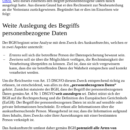
Urteil
, weil dieses einerseits den Begriff personenbezogene Daten falsch
ausgelegt hatte. Aus diesem Grund hat er den Rechtsstreit zur Neubeurteilung
an die Vorinstanz zurückgewiesen. Begründet hat er dies im Einzelnen wie
folgt:
Weite Auslegung des Begriffs
personenbezogene Daten
Der BGH beginnt seine Analyse mit dem Zweck des Auskunftsrechts, welchen er
in zwei Aspekte unterteilt:
Erstens
soll sich die betroffene Person der Datenspeicherung bewusst sein.
Zweitens
soll sie über die Möglichkeit verfügen, die Rechtmässigkeit der
Verarbeitung überprüfen zu können. Ziel ist, dass sie sich vergewissern
kann, dass die sie betreffenden Daten der Wahrheit entsprechen und korrekt
verarbeitet werden.
Um die Reichweite von Art. 15 DSGVO diesem Zweck entsprechend richtig zu
erfassen, ist entscheidend, was alles zu den
„personenbezogenen Daten“
gehört. Zunächst statuierte der BGH, dass der Begriff der personenbezogenen
Daten gemäss Art. 4 Nr. 1 DSGVO
weit auszulegen
sei. Dabei stützt sich der
BGH auf die Rechtsprechung und die Definition des Europäischen Gerichtshofs
(EuGH): Der Begriff der personenbezogenen Daten ist nicht auf sensible oder
private Informationen beschränkt. Er erfasst alle Informationen über die
auskunftsersuchende Person. Massgebend ist nur, dass die Information aufgrund
ihres Inhalts, ihres Zwecks oder ihrer Auswirkungen mit einer bestimmten
Person verknüpft ist.
Das Auskunftsrecht umfasst daher gemäss BGH
potenziell alle Arten von