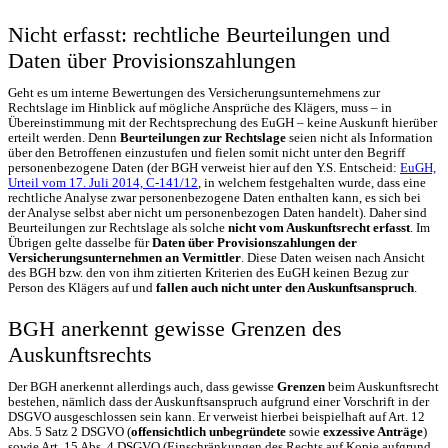
Nicht erfasst: rechtliche Beurteilungen und
Daten über Provisionszahlungen
Geht es um interne Bewertungen des Versicherungsunternehmens zur
Rechtslage im Hinblick auf mögliche Ansprüche des Klägers, muss – in
Übereinstimmung mit der Rechtsprechung des EuGH – keine Auskunft hierüber
erteilt werden. Denn
Beurteilungen zur Rechtslage
seien nicht als Information
über den Betroffenen einzustufen und fielen somit nicht unter den Begriff
personenbezogene Daten (der BGH verweist hier auf den Y.S. Entscheid:
EuGH,
Urteil vom 17. Juli 2014, C-141/12
, in welchem festgehalten wurde, dass eine
rechtliche Analyse zwar personenbezogene Daten enthalten kann, es sich bei
der Analyse selbst aber nicht um personenbezogen Daten handelt). Daher sind
Beurteilungen zur Rechtslage als solche
nicht vom Auskunftsrecht erfasst
. Im
Übrigen gelte dasselbe für
Daten über Provisionszahlungen der
Versicherungsunternehmen an Vermittler
. Diese Daten weisen nach Ansicht
des BGH bzw. den von ihm zitierten Kriterien des EuGH keinen Bezug zur
Person des Klägers auf und
fallen auch nicht unter den Auskunftsanspruch
.
BGH anerkennt gewisse Grenzen des
Auskunftsrechts
Der BGH anerkennt allerdings auch, dass gewisse
Grenzen
beim Auskunftsrecht
bestehen, nämlich dass der Auskunftsanspruch aufgrund einer Vorschrift in der
DSGVO ausgeschlossen sein kann. Er verweist hierbei beispielhaft auf Art. 12
Abs. 5 Satz 2 DSGVO (
offensichtlich unbegründete
sowie
exzessive Anträge
)
sowie Art. 15 Abs. 4 DSGVO (Einschränkungen des Rechts auf Kopie aufgrund