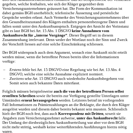
gegeben, welche festhalten, wie sich der Kläger gegenüber dem
Versicherungsunternehmen geäussert hat. Die Form der Kommunikation ist
dabei gemäss BGH unerheblich; telefonische Äusserung und persönliche
Gespräche werden erfasst. Auch Vermerke des Versicherungsunternehmens über
den Gesundheitszustand des Klägers enthalten personenbezogene Daten und
fallen somit unter den Auskunftsanspruch. Entgegen der Ansicht der Vorinstanz
gibt es laut BGH bei Art. 15 Abs. 1 DSGVO
keine Ausnahmen vom
Auskunftsrecht für „interne Vorgänge“
. Dieser Begriff sei in diesem
Zusammenhang irrelevant. Denn weder der Wortlaut noch der Sinn und Zweck
der Vorschrift liessen auf eine solche Einschränkung schliessen.
Der BGH widersprach auch dem Argument, wonach eine Auskunft nicht erteilt
werden müsse, wenn die betroffene Person bereits über die Informationen
verfüge:
Erstens
fehle bei Art. 15 DSGVO eine Regelung wie bei Art. 13 Abs. 4
DSGVO, welche eine solche Ausnahme expliziert normiert.
Zweitens
sehe Art. 15 DSGVO auch wiederholte Auskunftsbegehren vor.
Somit seien auch bekannte Daten miterfasst.
Folglich müssen beispielsweise
auch die von der betroffenen Person selbst
erstellten Schreiben
sowie ihr bereits zur Verfügung gestellte Unterlagen unter
Umständen
erneut herausgegeben
werden. Letzteres betraf im vorliegenden
Fall Informationen zu Prämienzahlungen an die Beklagte, die durch den Kläger
ausgelöst wurden und diesem daher bereits bekannt sein mussten. Schliesslich
hielt der BGH noch fest, dass auch
Korrespondenz mit Dritten
, soweit sie
Angaben zum Versicherungsnehmer aufweise,
unter das Auskunftsrecht
falle.
Der Umfang der diesbezüglichen Auskunftserteilung war aber vor dem BGH
nicht mehr strittig, weshalb keine weiterführenden Ausführungen hierzu nötig
waren.