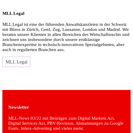
MLL Legal
MLL Legal ist eine der führenden Anwaltskanzleien in der Schweiz
mit Büros in Zürich, Genf, Zug, Lausanne, London und Madrid. Wir
beraten unsere Klienten in allen Bereichen des Wirtschaftsrechts und
zeichnen uns insbesondere durch unsere erstklassige
Branchenexpertise in technisch-innovativen Spezialgebieten, aber
auch in regulierten Branchen aus.
MLL Legal
Newsletter
MLL-News 03/22 mit Beiträgen zum Digital Markets Act,
Digital Services Act, PBV-Revision, Abmahnungen zu Google
Fonts, Inbox-Adverting und vieles mehr.