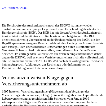
CV
|
Weitere Artikel
Die Reichweite des Auskunftsrechts nach der DSGVO ist immer wieder
umstritten, war nun aber jüngst Gegenstand einer Entscheidung des deutschen
Bundesgerichtshofs (BGH). Der BGH hat mit diesem Urteil das Auskunftsrecht
konkretisiert und damit etwas zur Rechtssicherheit beigetragen. Der BGH
orientiert sich wenig überraschend an der Rechtsprechung des EuGH, die den
Begriff «personenbezogene Daten» und damit den Umfang des Auskunftsrechts
weit auslegt. Auch über subjektive Einschätzungen durch Mitarbeiter des
Verantwortlichen ist Auskunft zu erteilen, wenn diese sich auf eine Person
beziehen. Im vorliegenden Fall verstiess ein Versicherungsunternehmen daher
gegen die DSGVO, weil es einem Versicherungsnehmer nicht die volle Auskunft
erteilte. Immerhin vermittelt Art. 15 DSGVO nach dem vorliegenden Urteil aber
keinen Anspruch, Abklärungen zur Rechtslage oder Informationen zu
Provisionszahlungen an Dritte herauszuverlangen.
Vorinstanzen weisen Klage gegen
Versicherungsunternehmern ab
1997 hatte ein Versicherungsnehmer (Kläger) mit dem Vorgänger des
Versicherungsunternehmens (Beklagte) einen Vertrag über eine kapitalbildende
Lebensversicherung abgeschlossen. Mit Schreiben vom Januar 2016
widersprach der Kläger dem Zustandekommen dieses Vertrags und forderte
deshalb, dass die Beklagte ihm die gezahlten Versicherungsprämien