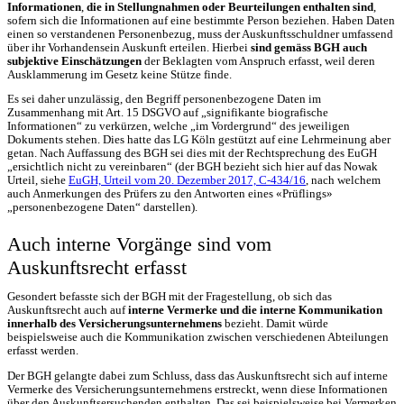
Informationen
,
die in Stellungnahmen oder Beurteilungen enthalten sind
,
sofern sich die Informationen auf eine bestimmte Person beziehen. Haben Daten
einen so verstandenen Personenbezug, muss der Auskunftsschuldner umfassend
über ihr Vorhandensein Auskunft erteilen. Hierbei
sind gemäss BGH auch
subjektive Einschätzungen
der Beklagten vom Anspruch erfasst, weil deren
Ausklammerung im Gesetz keine Stütze finde.
Es sei daher unzulässig, den Begriff personenbezogene Daten im
Zusammenhang mit Art. 15 DSGVO auf „signifikante biografische
Informationen“ zu verkürzen, welche „im Vordergrund“ des jeweiligen
Dokuments stehen. Dies hatte das LG Köln gestützt auf eine Lehrmeinung aber
getan. Nach Auffassung des BGH sei dies mit der Rechtsprechung des EuGH
„ersichtlich nicht zu vereinbaren“ (der BGH bezieht sich hier auf das Nowak
Urteil, siehe
EuGH, Urteil vom 20. Dezember 2017, C-434/16
, nach welchem
auch Anmerkungen des Prüfers zu den Antworten eines «Prüflings»
„personenbezogene Daten“ darstellen).
Auch interne Vorgänge sind vom
Auskunftsrecht erfasst
Gesondert befasste sich der BGH mit der Fragestellung, ob sich das
Auskunftsrecht auch auf
interne Vermerke und die interne Kommunikation
innerhalb des Versicherungsunternehmens
bezieht. Damit würde
beispielsweise auch die Kommunikation zwischen verschiedenen Abteilungen
erfasst werden.
Der BGH gelangte dabei zum Schluss, dass das Auskunftsrecht sich auf interne
Vermerke des Versicherungsunternehmens erstreckt, wenn diese Informationen
über den Auskunftsersuchenden enthalten. Das sei beispielsweise bei Vermerken