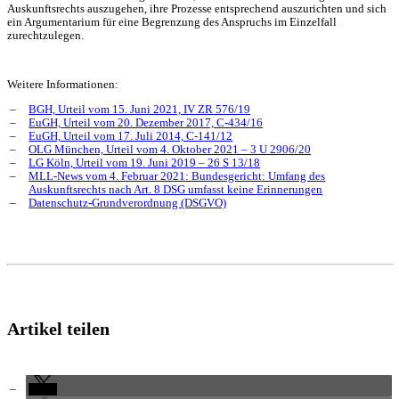
Auskunftsrechts auszugehen, ihre Prozesse entsprechend auszurichten und sich
ein Argumentarium für eine Begrenzung des Anspruchs im Einzelfall
zurechtzulegen.
Weitere Informationen:
BGH, Urteil vom 15. Juni 2021, IV ZR 576/19
EuGH, Urteil vom 20. Dezember 2017, C-434/16
EuGH, Urteil vom 17. Juli 2014, C-141/12
OLG München, Urteil vom 4. Oktober 2021 – 3 U 2906/20
LG Köln, Urteil vom 19. Juni 2019 – 26 S 13/18
MLL-News vom 4. Februar 2021: Bundesgericht: Umfang des
Auskunftsrechts nach Art. 8 DSG umfasst keine Erinnerungen
Datenschutz-Grundverordnung (DSGVO)
Artikel teilen