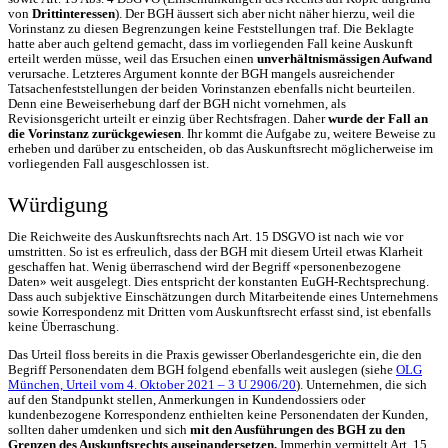
von
Drittinteressen
). Der BGH äussert sich aber nicht näher hierzu, weil die
Vorinstanz zu diesen Begrenzungen keine Feststellungen traf. Die Beklagte
hatte aber auch geltend gemacht, dass im vorliegenden Fall keine Auskunft
erteilt werden müsse, weil das Ersuchen einen
unverhältnismässigen Aufwand
verursache. Letzteres Argument konnte der BGH mangels ausreichender
Tatsachenfeststellungen der beiden Vorinstanzen ebenfalls nicht beurteilen.
Denn eine Beweiserhebung darf der BGH nicht vornehmen, als
Revisionsgericht urteilt er einzig über Rechtsfragen. Daher
wurde der Fall an
die Vorinstanz zurückgewiesen
. Ihr kommt die Aufgabe zu, weitere Beweise zu
erheben und darüber zu entscheiden, ob das Auskunftsrecht möglicherweise im
vorliegenden Fall ausgeschlossen ist.
Würdigung
Die Reichweite des Auskunftsrechts nach Art. 15 DSGVO ist nach wie vor
umstritten. So ist es erfreulich, dass der BGH mit diesem Urteil etwas Klarheit
geschaffen hat. Wenig überraschend wird der Begriff «personenbezogene
Daten» weit ausgelegt. Dies entspricht der konstanten EuGH-Rechtsprechung.
Dass auch subjektive Einschätzungen durch Mitarbeitende eines Unternehmens
sowie Korrespondenz mit Dritten vom Auskunftsrecht erfasst sind, ist ebenfalls
keine Überraschung.
Das Urteil floss bereits in die Praxis gewisser Oberlandesgerichte ein, die den
Begriff Personendaten dem BGH folgend ebenfalls weit auslegen (siehe
OLG
München, Urteil vom 4. Oktober 2021 – 3 U 2906/20
). Unternehmen, die sich
auf den Standpunkt stellen, Anmerkungen in Kundendossiers oder
kundenbezogene Korrespondenz enthielten keine Personendaten der Kunden,
sollten daher umdenken und sich
mit den Ausführungen des BGH zu den
Grenzen des Auskunftsrechts auseinandersetzen.
Immerhin vermittelt Art. 15