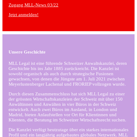
Zugang MLL-News 03/22
Jetzt anmelden!
Unsere Geschichte
MLL Legal ist eine führende Schweizer Anwaltskanzlei, deren
Geschichte bis ins Jahr 1885 zurückreicht. Die Kanzlei ist
sowohl organisch als auch durch strategische Fusionen
gewachsen, von denen die Jüngste am 1. Juli 2021 zwischen
Meyerlustenberger Lachenal und FRORIEP vollzogen wurde.
Durch diesen Zusammenschluss hat sich MLL Legal zu einer
der grössten Wirtschaftskanzleien der Schweiz mit über 150
Anwältinnen und Anwälten in vier Büros in der Schweiz
entwickelt. Auch zwei Büros im Ausland, in London und
Madrid, bieten Anlaufstellen vor Ort für Klientinnen und
Klienten, die Beratung im Schweizer Wirtschaftsrecht suchen.
Die Kanzlei verfügt heutzutage über ein starkes internationales
Profil und ein langjährig aufgebautes globales Netzwerk. MLL