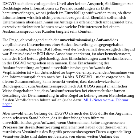
DSGVO nach dem vorliegenden Urteil aber keinen Anspruch, Abklärungen zur
Rechtslage oder Informationen zu Provisionszahlungen an Dritte
herauszuverlangen, wobei jedoch im Einzelfall geprüft werden muss, ob diese
Informationen wirklich nicht personenbezogen sind. Ebenfalls sollten sich
Unternehmen überlegen, wann sie Anträge als offensichtlich unbegründet bzw.
exzessiv zurückweisen können sowie welche Drittinteressen bei einem
Auskunftsanspruch des Kunden tangiert sein könnten.
Die Frage, ob vorliegend auch der
unverhältnismässige Aufwand
des
verpflichteten Unternehmens einer Auskunftserteilung entgegengehalten
werden konnte, liess der BGH offen, weil der Sachverhalt diesbezüglich illiquid
war. Bereits dass der BGH diese Ausnahme anerkennt, ist aber bemerkenswert,
denn der BGH betont gleichzeitig, dass Einschränkungen zum Auskunftsrecht
in der DSGVO vorgesehen sein müssen. Eine Einschränkung der
Auskunftserteilung aufgrund unverhältnismässigen Aufwands des
Verpflichteten ist – im Unterschied zu bspw. der entsprechenden Ausnahme von
den Informationspflichten nach Art. 14 Abs. 5 DSGVO – nicht vorgesehen. In
diesem Zusammenhang kann bemerkt werden, dass das schweizerische
Bundesgericht zum Auskunftsanspruch nach Art. 8 DSG jüngst in ähnlicher
Weise festgehalten hat, dass Auskunftsersuchen bei einer rechtskonformen
Gestaltung der Datensammlung in aller Regel zu keiner grossen Mehrbelastung
für den Verpflichteten führen sollen (siehe dazu:
MLL-News vom 4. Februar
2021
).
Aber sowohl unter Geltung der DSGVO als auch des DSG dürfte das Argument
einen schweren Stand haben, das Auskunftsbegehren führe zu
unverhältnismässigem Aufwand, wenn Unternehmen keine angemessenen
Prozesse für deren Beantwortung
implementiert haben oder diesem ein zu
restriktives Verständnis des Begriffs personenbezogener Daten zugrunde liegt.
Verantwortliche sind daher gut beraten, von einem weiten Umfang des