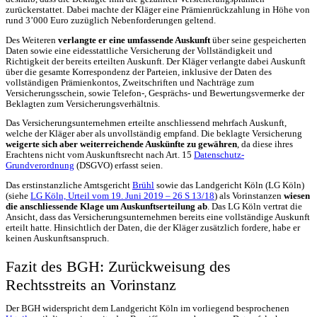
zurückerstattet. Dabei machte der Kläger eine Prämienrückzahlung in Höhe von
rund 3’000 Euro zuzüglich Nebenforderungen geltend.
Des Weiteren
verlangte er eine umfassende Auskunft
über seine gespeicherten
Daten sowie eine eidesstattliche Versicherung der Vollständigkeit und
Richtigkeit der bereits erteilten Auskunft. Der Kläger verlangte dabei Auskunft
über die gesamte Korrespondenz der Parteien, inklusive der Daten des
vollständigen Prämienkontos, Zweitschriften und Nachträge zum
Versicherungsschein, sowie Telefon-, Gesprächs- und Bewertungsvermerke der
Beklagten zum Versicherungsverhältnis.
Das Versicherungsunternehmen erteilte anschliessend mehrfach Auskunft,
welche der Kläger aber als unvollständig empfand. Die beklagte Versicherung
weigerte sich aber weiterreichende Auskünfte zu gewähren
, da diese ihres
Erachtens nicht vom Auskunftsrecht nach Art. 15
Datenschutz-
Grundverordnung
(DSGVO) erfasst seien.
Das erstinstanzliche Amtsgericht
Brühl
sowie das Landgericht Köln (LG Köln)
(siehe
LG Köln, Urteil vom 19. Juni 2019 – 26 S 13/18
) als Vorinstanzen
wiesen
die anschliessende Klage um Auskunftserteilung ab
. Das LG Köln vertrat die
Ansicht, dass das Versicherungsunternehmen bereits eine vollständige Auskunft
erteilt hatte. Hinsichtlich der Daten, die der Kläger zusätzlich fordere, habe er
keinen Auskunftsanspruch.
Fazit des BGH: Zurückweisung des
Rechtsstreits an Vorinstanz
Der BGH widerspricht dem Landgericht Köln im vorliegend besprochenen