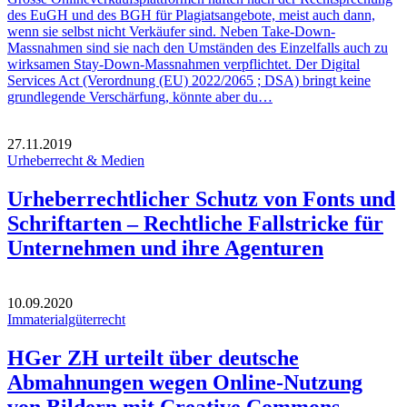
des EuGH und des BGH für Plagiatsangebote, meist auch dann,
wenn sie selbst nicht Verkäufer sind. Neben Take-Down-
Massnahmen sind sie nach den Umständen des Einzelfalls auch zu
wirksamen Stay-Down-Massnahmen verpflichtet. Der Digital
Services Act (Verordnung (EU) 2022/2065 ; DSA) bringt keine
grundlegende Verschärfung, könnte aber du…
27.11.2019
Urheberrecht & Medien
Urheberrechtlicher Schutz von Fonts und
Schriftarten – Rechtliche Fallstricke für
Unternehmen und ihre Agenturen
10.09.2020
Immaterialgüterrecht
HGer ZH urteilt über deutsche
Abmahnungen wegen Online-Nutzung
von Bildern mit Creative Commons