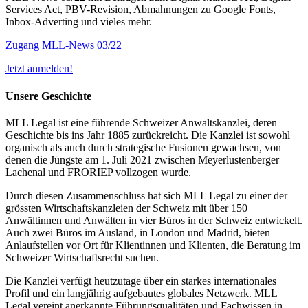
Services Act, PBV-Revision, Abmahnungen zu Google Fonts,
Inbox-Adverting und vieles mehr.
Zugang MLL-News 03/22
Jetzt anmelden!
Unsere Geschichte
MLL Legal ist eine führende Schweizer Anwaltskanzlei, deren
Geschichte bis ins Jahr 1885 zurückreicht. Die Kanzlei ist sowohl
organisch als auch durch strategische Fusionen gewachsen, von
denen die Jüngste am 1. Juli 2021 zwischen Meyerlustenberger
Lachenal und FRORIEP vollzogen wurde.
Durch diesen Zusammenschluss hat sich MLL Legal zu einer der
grössten Wirtschaftskanzleien der Schweiz mit über 150
Anwältinnen und Anwälten in vier Büros in der Schweiz entwickelt.
Auch zwei Büros im Ausland, in London und Madrid, bieten
Anlaufstellen vor Ort für Klientinnen und Klienten, die Beratung im
Schweizer Wirtschaftsrecht suchen.
Die Kanzlei verfügt heutzutage über ein starkes internationales
Profil und ein langjährig aufgebautes globales Netzwerk. MLL
Legal vereint anerkannte Führungsqualitäten und Fachwissen in