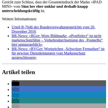
Gericht zum Schluss, dass der Gesamteindruck der Marke «IPAD
MINI» vom
Sinn her eher unklar und deshalb knapp
unterscheidungskräftig
ist.
Weitere Informationen:
Urteil B-7046 des Bundesverwaltungsgerichts vom 20.
Dezember 2016
BR-News: «BGer: Wort-/Bildmarke „ePostSelect“ ist nicht
markenschutzfähig – Verkehrsdurchsetzung des „Postgelbs“
hier unmassgeblich»
BR-News: «BVGer: Wortzeichen „Schweizer Fernsehen“ ist
für gewisse Dienstleistungen vom Markenschutz
ausgeschlossen»
Artikel teilen