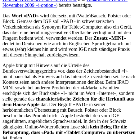
November 2009 «i-option»
) bereits bestätigte.
Das
Wort «PAD»
wird übersetzt mit (Watte)Bausch, Polster oder
Block. Gemäss dem IGE soll «PAD» in schweizerischen
Verkehrskreisen als Synonym für Tablet-Computer, also ein Gerät,
das über eine berührungssensitive Oberfläche verfügt und mit den
Fingern bedient wird, verwendet werden. Der
Zusatz «MINI»
deutet im Deutschen wie auch im Englischen Sprachgebrauch auf
etwas (sehr) kleines hin und wird vom IGE nach ständiger Praxis
mit diesem Sinngehalt zurückgewiesen.
Apple bringt mit Hinweis auf die Urteile des
Bundesverwaltungsgerichts vor, dass der Zeichenbestandteil «I»
nicht pauschal als Hinweis auf das Internet zu verstehen sei. Je nach
Kontext seien auch andere Interpretationen denkbar. Beim IPAD
MINI sowie bei anderen Produkten der «i-Marken-Familie»
erschöpfe sich der Buchstabe «I» nicht im Wort «Internet», sondern
stelle gerade das
charakteristische Zeichen für die Herkunft aus
dem Hause Apple
dar. Der Begriff «PAD» in seiner
herkömmlichen Übersetzung mit Bausch, Polster oder Block
beschreibe das Produkt nicht. Apple bestreitet den vom IGE
angeführten, angeblichen Sprachwandel. In den in der Schweiz
gängigsten Online-Wörterbüchern lasse sich
kein Beleg für die
Behauptung, dass «Pad» mit «Tablet-Computer» zu übersetzen
ist,
finden.