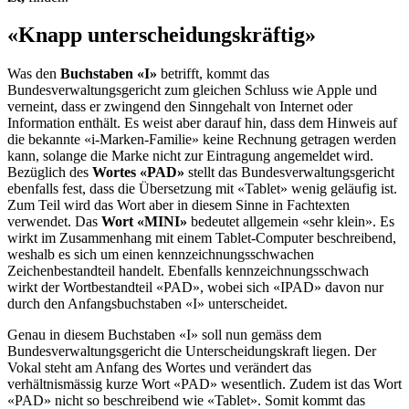
«Knapp unterscheidungskräftig»
Was den
Buchstaben «I»
betrifft, kommt das
Bundesverwaltungsgericht zum gleichen Schluss wie Apple und
verneint, dass er zwingend den Sinngehalt von Internet oder
Information enthält. Es weist aber darauf hin, dass dem Hinweis auf
die bekannte «i-Marken-Familie» keine Rechnung getragen werden
kann, solange die Marke nicht zur Eintragung angemeldet wird.
Bezüglich des
Wortes «PAD»
stellt das Bundesverwaltungsgericht
ebenfalls fest, dass die Übersetzung mit «Tablet» wenig geläufig ist.
Zum Teil wird das Wort aber in diesem Sinne in Fachtexten
verwendet. Das
Wort «MINI»
bedeutet allgemein «sehr klein». Es
wirkt im Zusammenhang mit einem Tablet-Computer beschreibend,
weshalb es sich um einen kennzeichnungsschwachen
Zeichenbestandteil handelt. Ebenfalls kennzeichnungsschwach
wirkt der Wortbestandteil «PAD», wobei sich «IPAD» davon nur
durch den Anfangsbuchstaben «I» unterscheidet.
Genau in diesem Buchstaben «I» soll nun gemäss dem
Bundesverwaltungsgericht die Unterscheidungskraft liegen. Der
Vokal steht am Anfang des Wortes und verändert das
verhältnismässig kurze Wort «PAD» wesentlich. Zudem ist das Wort
«PAD» nicht so beschreibend wie «Tablet». Somit kommt das