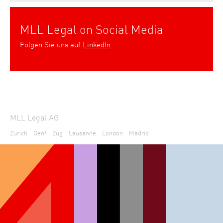
MLL Legal on Social Media
Folgen Sie uns auf
LinkedIn
.
MLL Legal AG
Zürich
Genf
Zug
Lausanne
London
Madrid