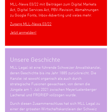
MLL-News 03/22 mit Beiträgen zum Digital Markets
Act, Digital Services Act, PBV-Revision, Abmahnungen
zu Google Fonts, Inbox-Adverting und vieles mehr.
Zugang MLL-News 03/22
Jetzt anmelden!
Unsere Geschichte
MLL Legal ist eine führende Schweizer Anwaltskanzlei,
deren Geschichte bis ins Jahr 1885 zurückreicht. Die
Kanzlei ist sowohl organisch als auch durch
strategische Fusionen gewachsen, von denen die
Jüngste am 1. Juli 2021 zwischen Meyerlustenberger
Lachenal und FRORIEP vollzogen wurde.
Durch diesen Zusammenschluss hat sich MLL Legal zu
einer der grössten Wirtschaftskanzleien der Schweiz