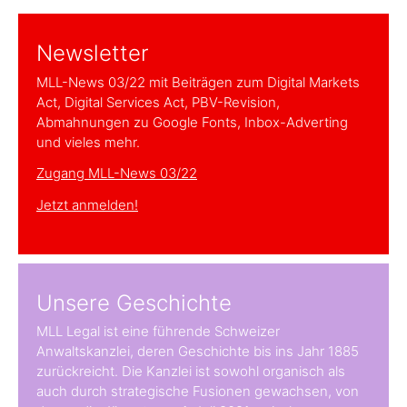
Newsletter
MLL-News 03/22 mit Beiträgen zum Digital Markets
Act, Digital Services Act, PBV-Revision,
Abmahnungen zu Google Fonts, Inbox-Adverting
und vieles mehr.
Zugang MLL-News 03/22
Jetzt anmelden!
Unsere Geschichte
MLL Legal ist eine führende Schweizer
Anwaltskanzlei, deren Geschichte bis ins Jahr 1885
zurückreicht. Die Kanzlei ist sowohl organisch als
auch durch strategische Fusionen gewachsen, von