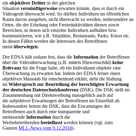
ein
objektiver Dritter
in der gleichen
Situation
vernünftigerweise
erwarten könnte, dass er durch ein
Videogerät überwacht wird. So dürften Individuen im öffentlichen
Raum davon ausgehen, nicht überwacht zu werden, insbesondere an
Orten, die der Erholung oder Freizeitaktivitäten dienen sowie
Bereichen, in denen sich einzelne Individuen aufhalten bzw.
kommunizieren, wie z.B. Sitzplätze, Restaurants, Parks, Kinos etc.
In diesen Fällen werden die Interessen des Betroffenen
meist
überwiegen
.
Der EDSA hält sodann fest, dass die
Information
der Betroffenen
über die Videoüberwachung (z.B. mittels Hinweisschild)
keine
Relevanz
für die Frage habe, ob ein Individuum objektiv eine
Überwachung zu erwarten hat. Indem der EDSA ferner einen
objektiven
Massstab für entscheidend erklärt, steht die Haltung
im
Widerspruch zur Beurteilung der berechtigten Erwartung
der deutschen Datenschutzkonferenz
(DSK). Die DSK stellt im
Zusammenhang mit Direktwerbung massgeblich auch auf
die
subjektiven
Erwartungen der Betroffenen im Einzelfall ab.
Insbesondere betont die DSK, dass die Erwartungen der
Betroffenen auch durch eine transparente und
umfassende
Information
durch die
Werbebetreibenden
beeinflusst
werden können (vgl. zum
Ganzen
MLL-News vom 9.12.2018
).