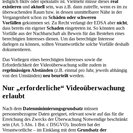
lediglich fiktiv oder spekulativ ist. Vielmehr müsse dieses
real
existieren
und
aktuell
sein, was z.B. dann zutreffe, wenn es im zu
überwachenden Raum bzw. in dessen unmittelbarer Nähe in der
Vergangenheit schon zu
Schäden oder schweren
Vorfällen
gekommen sei. Zu Recht verlangt der EDSA aber
nicht
,
dass bereits ein eigener
Schaden
eingetreten ist. So könnten auch
Vorfälle aus der Nachbarschaft als Beweis für das Bestehen eines
berechtigten Interesses dienen. Um das berechtigte Interesse
darlegen zu können, sollten Verantwortliche solche Vorfälle deshalb
dokumentieren.
Das Vorliegen eines berechtigten Interesses sowie die
Erforderlichkeit der Videoüberwachung sollte zudem in
regelmässigen Abständen
(z.B. einmal pro Jahr, jeweils abhängig
von den Umständen)
neu beurteilt
werden.
Nur „erforderliche“ Videoüberwachung
erlaubt
Nach dem
Datenminimierungsgrundsatz
müssen
personenbezogene Daten geeignet, relevant sowie auf das für die
Erreichung des Zwecks der Überwachung Notwendige beschränkt
sein (Art. 5 Abs. 1 Bst. c DSGVO). Insofern hat der
Verantwortliche – im Einklang mit dem
Grundsatz der