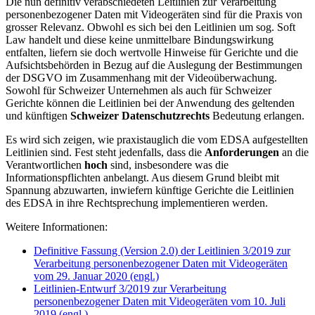
Die nun definitiv verabschiedeten Leitlinien zur Verarbeitung
personenbezogener Daten mit Videogeräten sind für die Praxis von
grosser Relevanz. Obwohl es sich bei den Leitlinien um sog. Soft
Law handelt und diese keine unmittelbare Bindungswirkung
entfalten, liefern sie doch wertvolle Hinweise für Gerichte und die
Aufsichtsbehörden in Bezug auf die Auslegung der Bestimmungen
der DSGVO im Zusammenhang mit der Videoüberwachung.
Sowohl für Schweizer Unternehmen als auch für Schweizer
Gerichte können die Leitlinien bei der Anwendung des geltenden
und künftigen
Schweizer Datenschutzrechts
Bedeutung erlangen.
Es wird sich zeigen, wie praxistauglich die vom EDSA aufgestellten
Leitlinien sind. Fest steht jedenfalls, dass die
Anforderungen
an die
Verantwortlichen
hoch
sind, insbesondere was die
Informationspflichten anbelangt. Aus diesem Grund bleibt mit
Spannung abzuwarten, inwiefern künftige Gerichte die Leitlinien
des EDSA in ihre Rechtsprechung implementieren werden.
Weitere Informationen:
Definitive Fassung (Version 2.0) der Leitlinien 3/2019 zur
Verarbeitung personenbezogener Daten mit Videogeräten
vom 29. Januar 2020 (engl.)
Leitlinien-Entwurf 3/2019 zur Verarbeitung
personenbezogener Daten mit Videogeräten vom 10. Juli
2019 (engl.)