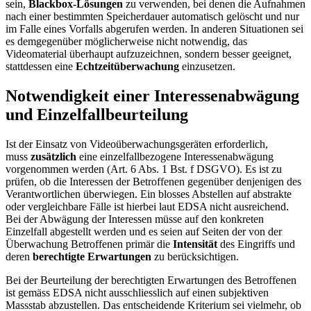
sein,
Blackbox-Lösungen
zu verwenden, bei denen die Aufnahmen
nach einer bestimmten Speicherdauer automatisch gelöscht und nur
im Falle eines Vorfalls abgerufen werden. In anderen Situationen sei
es demgegenüber möglicherweise nicht notwendig, das
Videomaterial überhaupt aufzuzeichnen, sondern besser geeignet,
stattdessen eine
Echtzeitüberwachung
einzusetzen.
Notwendigkeit einer Interessenabwägung
und Einzelfallbeurteilung
Ist der Einsatz von Videoüberwachungsgeräten erforderlich,
muss
zusätzlich
eine einzelfallbezogene Interessenabwägung
vorgenommen werden (Art. 6 Abs. 1 Bst. f DSGVO). Es ist zu
prüfen, ob die Interessen der Betroffenen gegenüber denjenigen des
Verantwortlichen überwiegen. Ein blosses Abstellen auf abstrakte
oder vergleichbare Fälle ist hierbei laut EDSA nicht ausreichend.
Bei der Abwägung der Interessen müsse auf den konkreten
Einzelfall abgestellt werden und es seien auf Seiten der von der
Überwachung Betroffenen primär die
Intensität
des Eingriffs und
deren
berechtigte Erwartungen
zu berücksichtigen.
Bei der Beurteilung der berechtigten Erwartungen des Betroffenen
ist gemäss EDSA nicht ausschliesslich auf einen subjektiven
Massstab abzustellen. Das entscheidende Kriterium sei vielmehr, ob