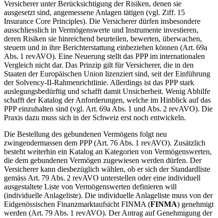
Versicherer unter Berücksichtigung der Risiken, denen sie
ausgesetzt sind, angemessene Anlagen tätigen (vgl. Ziff. 15
Insurance Core Principles). Die Versicherer dürfen insbesondere
ausschliesslich in Vermögenswerte und Instrumente investieren,
deren Risiken sie hinreichend beurteilen, bewerten, überwachen,
steuern und in ihre Berichterstattung einbeziehen können (Art. 69a
Abs. 1 revAVO). Eine Neuerung stellt das PPP im internationalen
Vergleich nicht dar. Das Prinzip gilt für Versicherer, die in den
Staaten der Europäischen Union lizenziert sind, seit der Einführung
der Solvency-II-Rahmenrichtlinie. Allerdings ist das PPP stark
auslegungsbedürftig und schafft damit Unsicherheit. Wenig Abhilfe
schafft der Katalog der Anforderungen, welche im Hinblick auf das
PPP einzuhalten sind (vgl. Art. 69a Abs. 1 und Abs. 2 revAVO). Die
Praxis dazu muss sich in der Schweiz erst noch entwickeln.
Die Bestellung des gebundenen Vermögens folgt neu
zwingendermassen dem PPP (Art. 76 Abs. 1 revAVO). Zusätzlich
besteht weiterhin ein Katalog an Kategorien von Vermögenswerten,
die dem gebundenen Vermögen zugewiesen werden dürfen. Der
Versicherer kann diesbezüglich wählen, ob er sich der Standardliste
gemäss Art. 79 Abs. 2 revAVO unterstellen oder eine individuell
ausgestaltete Liste von Vermögenswerten definieren will
(individuelle Anlageliste). Die individuelle Anlageliste muss von der
Eidgenössischen Finanzmarktaufsicht FINMA (
FINMA
) genehmigt
werden (Art. 79 Abs. 1 revAVO). Der Antrag auf Genehmigung der