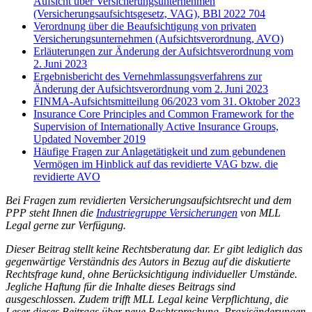
Aufsicht über Versicherungsunternehmen
(Versicherungsaufsichtsgesetz, VAG), BBl 2022 704
Verordnung über die Beaufsichtigung von privaten
Versicherungsunternehmen (Aufsichtsverordnung, AVO)
Erläuterungen zur Änderung der Aufsichtsverordnung vom
2. Juni 2023
Ergebnisbericht des Vernehmlassungsverfahrens zur
Änderung der Aufsichtsverordnung vom 2. Juni 2023
FINMA-Aufsichtsmitteilung 06/2023 vom 31. Oktober 2023
Insurance Core Principles and Common Framework for the
Supervision of Internationally Active Insurance Groups,
Updated November 2019
Häufige Fragen zur Anlagetätigkeit und zum gebundenen
Vermögen im Hinblick auf das revidierte VAG bzw. die
revidierte AVO
Bei Fragen zum revidierten Versicherungsaufsichtsrecht und dem
PPP steht Ihnen die
Industriegruppe Versicherungen
von MLL
Legal gerne zur Verfügung.
Dieser Beitrag stellt keine Rechtsberatung dar. Er gibt lediglich das
gegenwärtige Verständnis des Autors in Bezug auf die diskutierte
Rechtsfrage kund, ohne Berücksichtigung individueller Umstände.
Jegliche Haftung für die Inhalte dieses Beitrags sind
ausgeschlossen. Zudem trifft MLL Legal keine Verpflichtung, die
Leser dieses Beitrags über neue Rechtsprechung, Praxisänderungen