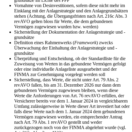
grundsätze im Lichte des PPP
Vornahme von Desinvestitionen, sofern diese nicht mehr im
Einklang mit der Anlagestrategie und den Anlagegrundsätzen
stehen (Achtung, die Übergangsfristen nach Art. 216c Abs. 3
revAVO gelten bloss für Werte, die dem gebundenen
Vermögen zugewiesen wurden bzw. werden)
Sicherstellung der Dokumentation der Anlagestrategie und -
grundsätze
Definition eines Rahmenwerks (
Framework
) zwecks
Überwachung der Einhaltung der Anlagestrategie und -
grundsätze
Überprüfung und Entscheidung, ob der Standardliste für die
Zuweisung von Werten in das gebundene Vermögen gefolgt
oder eine individuelle Anlageliste ausgearbeitet und der
FINMA zur Genehmigung vorgelegt werden soll
Sicherstellung, dass Werte, die nicht unter Art. 79 Abs. 2
revAVO fallen, bis am 31. Dezember 2026 nur dann dem
gebundenen Vermögen zugewiesen bleiben, wenn diese
Werte die Anforderungen von Art. 76 revAVO erfüllen, der
Versicherer bereits vor dem 1. Januar 2024 in vergleichbarem
Umfang zulässigerweise in Werte dieser Art investiert hat oder
falls diese Werte nach dem 1. Januar 2024 dem gebundenen
Vermögen zugewiesen werden, ein entsprechender Antrag
nach Art. 79 Abs. 1 revAVO gestellt und weder
zurückgezogen noch von der FINMA abgelehnt wurde (vgl.