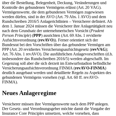
über die Bestellung, Belegenheit, Deckung, Veränderungen und
Kontrolle des gebundenen Vermögens erlässt (Art. 20 VAG).
Vermögenswerte, die dem gebundenen Vermögen zugewiesen
werden dürfen, sind in der AVO (Art. 79 Abs. 1 AVO) und dem
Rundschreiben 2016/5 Anlagerichtlinien – Versicherer definiert. Ab
dem 1. Januar 2024 müssen die Versicherer ihre Anlagetätigkeit neu
nach dem Grundsatz der unternehmerischen Vorsicht (
Prudent
Person Principle
) (
PPP
) ausrichten (Art. 69 Abs. 1 revidierte
Aufsichtsverordnung (
revAVO
)). Ferner orientiert sich der
Bundesrat bei den Vorschriften über das gebundene Vermögen am
PPP (Art. 20 revidiertes Versicherungsaufsichtsgesetz (
revVAG
);
Art. 76 Abs. 1 revAVO). Die ausführlichen Anlagevorschriften (d.h.
insbesondere das Rundschreiben 2016/5) werden abgeschafft. Im
Gegenzug soll aber die sich derzeit im Entwurfsstadion befindliche
Versicherungsaufsichtsverordnung FINMA (
revAVO-FINMA
)
deutlich ausgebaut werden und detaillierte Regeln zu Aspekten des
gebundenen Vermögens vorsehen (vgl. Art. 60 ff. revAVO-
FINMA).
Neues Anlageregime
Versicherer müssen ihre Vermögenswerte nach dem PPP anlegen.
Der Gesetz- und Verordnungsgeber möchte damit die Vorgabe der
Insurance Core Principles umsetzen, welche vorsehen, dass