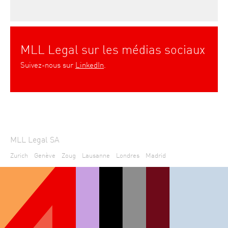
MLL Legal sur les médias sociaux
Suivez-nous sur
LinkedIn
.
MLL Legal SA
Zurich
Genève
Zoug
Lausanne
Londres
Madrid