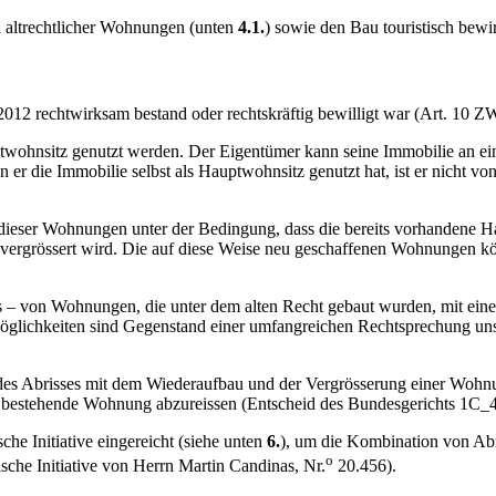
 altrechtlicher Wohnungen (unten
4.1.
) sowie den Bau touristisch bew
2012 rechtwirksam bestand oder rechtskräftig bewilligt war (Art. 10 Z
wohnsitz genutzt werden. Der Eigentümer kann seine Immobilie an eine
n er die Immobilie selbst als Hauptwohnsitz genutzt hat, ist er nicht vo
eser Wohnungen unter der Bedingung, dass die bereits vorhandene Ha
vergrössert wird. Die auf diese Weise neu geschaffenen Wohnungen k
 – von Wohnungen, die unter dem alten Recht gebaut wurden, mit eine
öglichkeiten sind Gegenstand einer umfangreichen Rechtsprechung uns
 des Abrisses mit dem Wiederaufbau und der Vergrösserung einer Woh
e bestehende Wohnung abzureissen (Entscheid des Bundesgerichts 1C_
che Initiative eingereicht (siehe unten
6.
), um die Kombination von Ab
o
che Initiative von Herrn Martin Candinas, Nr.
20.456).