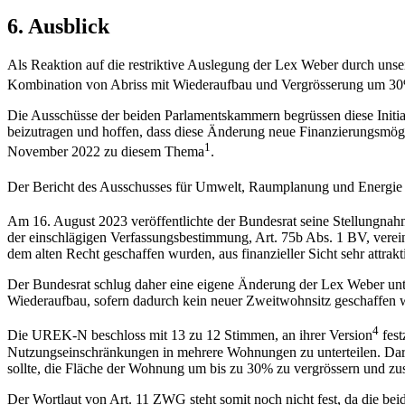
6. Ausblick
Als Reaktion auf die restriktive Auslegung der Lex Weber durch unser
Kombination von Abriss mit Wiederaufbau und Vergrösserung um 30%
Die Ausschüsse der beiden Parlamentskammern begrüssen diese Initi
beizutragen und hoffen, dass diese Änderung neue Finanzierungsmögli
1
November 2022 zu diesem Thema
.
Der Bericht des Ausschusses für Umwelt, Raumplanung und Energie d
Am 16. August 2023 veröffentlichte der Bundesrat seine Stellungn
der einschlägigen Verfassungsbestimmung, Art. 75b Abs. 1 BV, verein
dem alten Recht geschaffen wurden, aus finanzieller Sicht sehr attrak
Der Bundesrat schlug daher eine eigene Änderung der Lex Weber unt
Wiederaufbau, sofern dadurch kein neuer Zweitwohnsitz geschaffen 
4
Die UREK-N beschloss mit 13 zu 12 Stimmen, an ihrer Version
fest
Nutzungseinschränkungen in mehrere Wohnungen zu unterteilen. Darüb
sollte, die Fläche der Wohnung um bis zu 30% zu vergrössern und z
Der Wortlaut von Art. 11 ZWG steht somit noch nicht fest, da die b