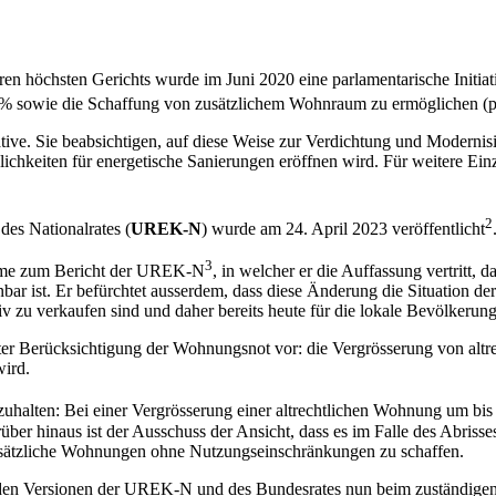
en höchsten Gerichts wurde im Juni 2020 eine parlamentarische Initiati
 sowie die Schaffung von zusätzlichem Wohnraum zu ermöglichen (parl
ative. Sie beabsichtigen, auf diese Weise zur Verdichtung und Modern
chkeiten für energetische Sanierungen eröffnen wird. Für weitere Ein
2
es Nationalrates (
UREK-N
) wurde am 24. April 2023 veröffentlicht
3
ahme zum Bericht der UREK-N
, in welcher er die Auffassung vertritt
bar ist. Er befürchtet ausserdem, dass diese Änderung die Situation d
tiv zu verkaufen sind und daher bereits heute für die lokale Bevölkerun
er Berücksichtigung der Wohnungsnot vor: die Vergrösserung von alt
wird.
zuhalten: Bei einer Vergrösserung einer altrechtlichen Wohnung um bi
er hinaus ist der Ausschuss der Ansicht, dass es im Falle des Abriss
usätzliche Wohnungen ohne Nutzungseinschränkungen zu schaffen.
eiden Versionen der UREK-N und des Bundesrates nun beim zuständigen