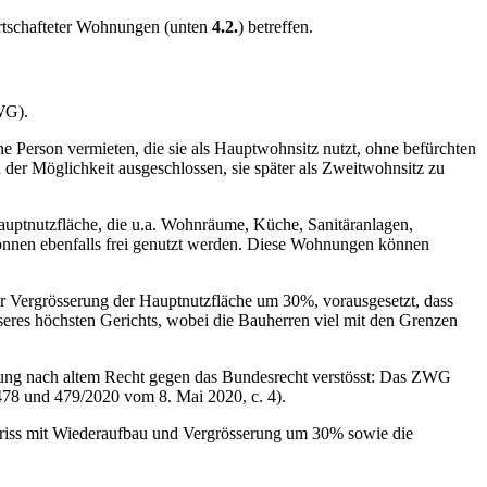
irtschafteter Wohnungen (unten
4.2.
) betreffen.
WG).
 Person vermieten, die sie als Hauptwohnsitz nutzt, ohne befürchten
n der Möglichkeit ausgeschlossen, sie später als Zweitwohnsitz zu
uptnutzfläche, die u.a. Wohnräume, Küche, Sanitäranlagen,
önnen ebenfalls frei genutzt werden. Diese Wohnungen können
r Vergrösserung der Hauptnutzfläche um 30%, vorausgesetzt, dass
eres höchsten Gerichts, wobei die Bauherren viel mit den Grenzen
nung nach altem Recht gegen das Bundesrecht verstösst: Das ZWG
478 und 479/2020 vom 8. Mai 2020, c. 4).
riss mit Wiederaufbau und Vergrösserung um 30% sowie die