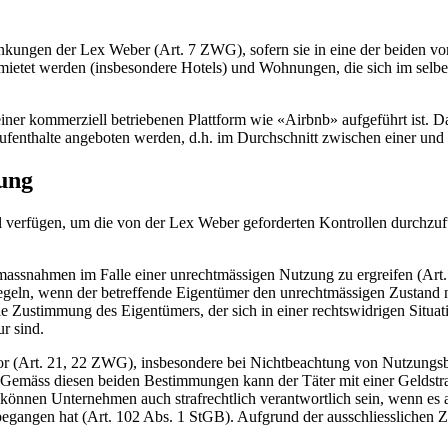
ränkungen der Lex Weber (Art. 7 ZWG), sofern sie in eine der beiden v
rmietet werden (insbesondere Hotels) und Wohnungen, die sich im sel
ner kommerziell betriebenen Plattform wie «Airbnb» aufgeführt ist. D
Aufenthalte angeboten werden, d.h. im Durchschnitt zwischen einer un
tung
l verfügen, um die von der Lex Weber geforderten Kontrollen durchzufü
massnahmen im Falle einer unrechtmässigen Nutzung zu ergreifen (Ar
geln, wenn der betreffende Eigentümer den unrechtmässigen Zustand ni
ustimmung des Eigentümers, der sich in einer rechtswidrigen Situatio
r sind.
vor (Art. 21, 22 ZWG), insbesondere bei Nichtbeachtung von Nutzungs
. Gemäss diesen beiden Bestimmungen kann der Täter mit einer Geldstra
s können Unternehmen auch strafrechtlich verantwortlich sein, wenn es 
 begangen hat (Art. 102 Abs. 1 StGB). Aufgrund der ausschliesslichen 