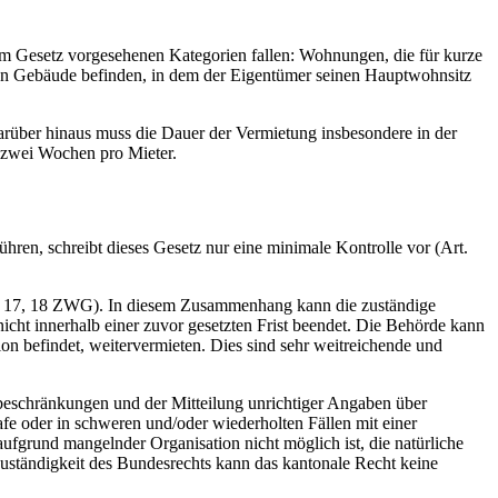
om Gesetz vorgesehenen Kategorien fallen: Wohnungen, die für kurze
ben Gebäude befinden, in dem der Eigentümer seinen Hauptwohnsitz
arüber hinaus muss die Dauer der Vermietung insbesondere in der
d zwei Wochen pro Mieter.
hren, schreibt dieses Gesetz nur eine minimale Kontrolle vor (Art.
t. 17, 18 ZWG). In diesem Zusammenhang kann die zuständige
cht innerhalb einer zuvor gesetzten Frist beendet. Die Behörde kann
n befindet, weitervermieten. Dies sind sehr weitreichende und
beschränkungen und der Mitteilung unrichtiger Angaben über
fe oder in schweren und/oder wiederholten Fällen mit einer
aufgrund mangelnder Organisation nicht möglich ist, die natürliche
Zuständigkeit des Bundesrechts kann das kantonale Recht keine