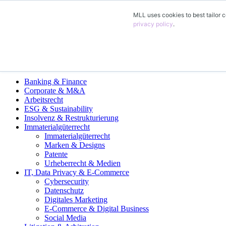
MLL uses cookies to best tailor c
DE
privacy policy
.
FR
Fachgruppen
Banking & Finance
Corporate & M&A
Arbeitsrecht
ESG & Sustainability
Insolvenz & Restrukturierung
Immaterialgüterrecht
Immaterialgüterrecht
Marken & Designs
Patente
Urheberrecht & Medien
IT, Data Privacy & E-Commerce
Cybersecurity
Datenschutz
Digitales Marketing
E-Commerce & Digital Business
Social Media