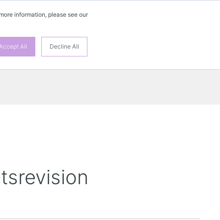
 more information, please see our
DE
Accept All
Decline All
tsrevision