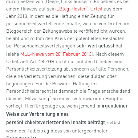
durch Setzen von (Deep-)Links äussern. Es beliess es bei
einem Hinweis auf sein
„Blog-Hoster“-Urteil
aus dem
Jahr 2013, in dem es die Haftung einer Zeitung für
persönlichkeitsverletzende Inhalte, welche von Dritten im
Blogbereich der Zeitungswebsite veröffentlicht wurden,
bejaht und mithin den Kreis der potentiellen Beklagten
bei Persönlichkeitsverletzungen
hat
sehr weit gefasst
(siehe
MLL-News vom 20. Februar 2013
). Nach diesem
Urteil zielt Art. 28 ZGB nicht nur auf den Urheber einer
Persönlichkeitsverletzung ab, sondern auf alle Personen,
die eine Verletzung verursachen, diese dulden oder
begünstigen. Für die Provider-Haftung im
Persönlichkeitsrecht ist demnach die Frage entscheidend,
ob eine „Mitwirkung“ an einer rechtswidrigen Haupttat
vorliegt. Hierfür genüge es, wenn jemand
in irgendeiner
Weise zur Verbreitung eines
, selbst
persönlichkeitsverletzenden Inhalts beiträgt
wenn der Tatbeitrag bloss von untergeordneter
Bedeutung ist.