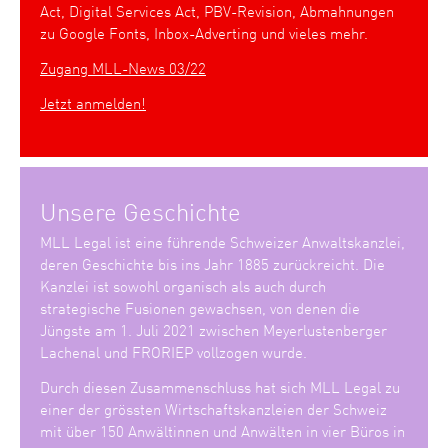
Act, Digital Services Act, PBV-Revision, Abmahnungen
zu Google Fonts, Inbox-Adverting und vieles mehr.
Zugang MLL-News 03/22
Jetzt anmelden!
Unsere Geschichte
MLL Legal ist eine führende Schweizer Anwaltskanzlei,
deren Geschichte bis ins Jahr 1885 zurückreicht. Die
Kanzlei ist sowohl organisch als auch durch
strategische Fusionen gewachsen, von denen die
Jüngste am 1. Juli 2021 zwischen Meyerlustenberger
Lachenal und FRORIEP vollzogen wurde.
Durch diesen Zusammenschluss hat sich MLL Legal zu
einer der grössten Wirtschaftskanzleien der Schweiz
mit über 150 Anwältinnen und Anwälten in vier Büros in