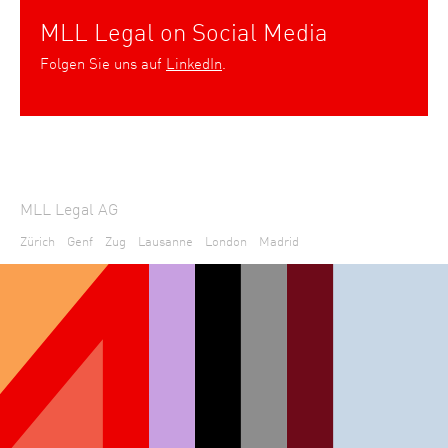
MLL Legal on Social Media
Folgen Sie uns auf
LinkedIn
.
MLL Legal AG
Zürich
Genf
Zug
Lausanne
London
Madrid