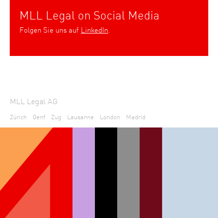
MLL Legal on Social Media
Folgen Sie uns auf
LinkedIn
.
MLL Legal AG
Zürich
Genf
Zug
Lausanne
London
Madrid