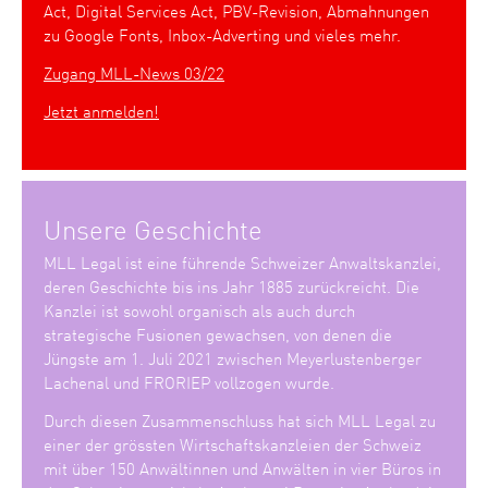
Act, Digital Services Act, PBV-Revision, Abmahnungen
zu Google Fonts, Inbox-Adverting und vieles mehr.
Zugang MLL-News 03/22
Jetzt anmelden!
Unsere Geschichte
MLL Legal ist eine führende Schweizer Anwaltskanzlei,
deren Geschichte bis ins Jahr 1885 zurückreicht. Die
Kanzlei ist sowohl organisch als auch durch
strategische Fusionen gewachsen, von denen die
Jüngste am 1. Juli 2021 zwischen Meyerlustenberger
Lachenal und FRORIEP vollzogen wurde.
Durch diesen Zusammenschluss hat sich MLL Legal zu
einer der grössten Wirtschaftskanzleien der Schweiz
mit über 150 Anwältinnen und Anwälten in vier Büros in