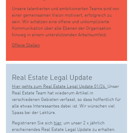
Unsere talentierten und ambitionierten Teams sind von
einer gemeinsamen Vision motiviert, erfolgreich zu
sein. Wir schätzen eine offene und unkomplizierte
Kommunikation über alle Ebenen der Organisation
hinweg in einem unterstützenden Arbeitsumfeld.
Offene Stellen
Real Estate Legal Update
Hier gehts zum Real Estate Legal Update 01/24.
Unser
Real Estate Team hat wiederum Artikel in
verschiedenen Gebieten verfasst, so dass hoffentlich für
alle etwas Interessantes dabei ist. Wir wünschen viel
Spass bei der Lektüre.
Registrieren Sie sich
hier
, um unser 2 x jährlich
erscheinendes Real Estate Legal Update zu erhalten.