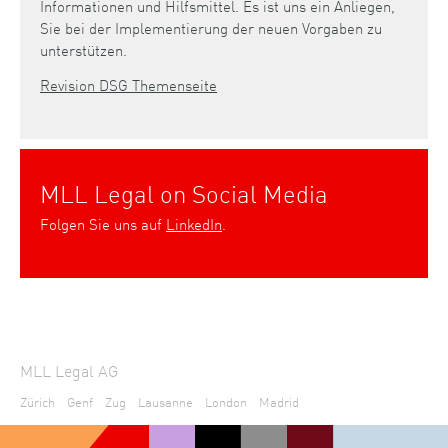
Informationen und Hilfsmittel. Es ist uns ein Anliegen,
Sie bei der Implementierung der neuen Vorgaben zu
unterstützen.
Revision DSG Themenseite
MLL Legal on Social Media
Folgen Sie uns auf
LinkedIn
.
MLL Legal AG
Zürich
Genf
Zug
Lausanne
London
Madrid