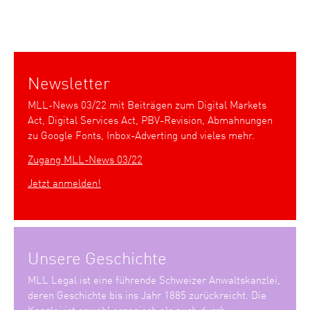
Newsletter
MLL-News 03/22 mit Beiträgen zum Digital Markets
Act, Digital Services Act, PBV-Revision, Abmahnungen
zu Google Fonts, Inbox-Adverting und vieles mehr.
Zugang MLL-News 03/22
Jetzt anmelden!
Unsere Geschichte
MLL Legal ist eine führende Schweizer Anwaltskanzlei,
deren Geschichte bis ins Jahr 1885 zurückreicht. Die
Kanzlei ist sowohl organisch als auch durch