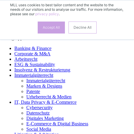
MLL uses cookies to best tailor content and the website to the
needs of our visitors and to analyse our traffic. For more information,
DE
please see our
privacy policy
.
EN
FR
ES
Accept All
Decline All
Fachgruppen
Banking & Finance
Corporate & M&A
Arbeitsrecht
ESG & Sustainability
Insolvenz & Restrukturierung
Immaterialgüterrecht
Immaterialgüterrecht
Marken & Designs
Patente
Urheberrecht & Medien
IT, Data Privacy & E-Commerce
Cybersecurity
Datenschutz
Digitales Marketing
E-Commerce & Digital Business
Social Media