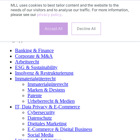
MLL uses cookies to best tailor content and the website to the
needs of our visitors and to analyse our traffic. For more information,
DE
please see our
privacy policy
.
EN
FR
ES
Accept All
Decline All
Fachgruppen
Banking & Finance
Corporate & M&A
Arbeitsrecht
ESG & Sustainability
Insolvenz & Restrukturierung
Immaterialgüterrecht
Immaterialgüterrecht
Marken & Designs
Patente
Urheberrecht & Medien
IT, Data Privacy & E-Commerce
Cybersecurity
Datenschutz
Digitales Marketing
E-Commerce & Digital Business
Social Media