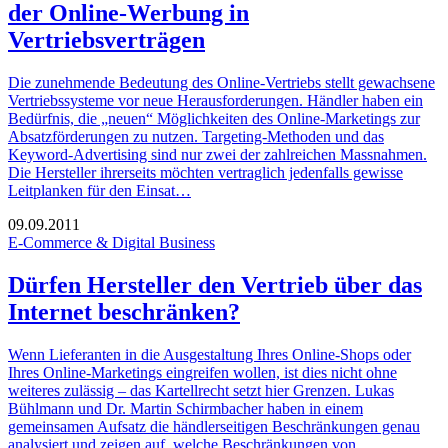
der Online-Werbung in
Vertriebsverträgen
Die zunehmende Bedeutung des Online-Vertriebs stellt gewachsene
Vertriebssysteme vor neue Herausforderungen. Händler haben ein
Bedürfnis, die „neuen“ Möglichkeiten des Online-Marketings zur
Absatzförderungen zu nutzen. Targeting-Methoden und das
Keyword-Advertising sind nur zwei der zahlreichen Massnahmen.
Die Hersteller ihrerseits möchten vertraglich jedenfalls gewisse
Leitplanken für den Einsat…
09.09.2011
E-Commerce & Digital Business
Dürfen Hersteller den Vertrieb über das
Internet beschränken?
Wenn Lieferanten in die Ausgestaltung Ihres Online-Shops oder
Ihres Online-Marketings eingreifen wollen, ist dies nicht ohne
weiteres zulässig – das Kartellrecht setzt hier Grenzen. Lukas
Bühlmann und Dr. Martin Schirmbacher haben in einem
gemeinsamen Aufsatz die händlerseitigen Beschränkungen genau
analysiert und zeigen auf, welche Beschränkungen von