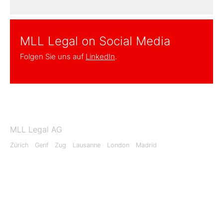
MLL Legal on Social Media
Folgen Sie uns auf
LinkedIn
.
MLL Legal AG
Zürich
Genf
Zug
Lausanne
London
Madrid