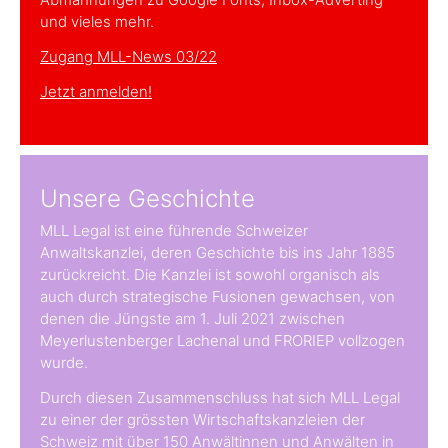
und vieles mehr.
Zugang MLL-News 03/22
Jetzt anmelden!
Unsere Geschichte
MLL Legal ist eine führende Schweizer
Anwaltskanzlei, deren Geschichte bis ins Jahr 1885
zurückreicht. Die Kanzlei ist sowohl organisch als
auch durch strategische Fusionen gewachsen, von
denen die Jüngste am 1. Juli 2021 zwischen
Meyerlustenberger Lachenal und FRORIEP vollzogen
wurde.
Durch diesen Zusammenschluss hat sich MLL Legal
zu einer der grössten Wirtschaftskanzleien der
Schweiz mit über 150 Anwältinnen und Anwälten in