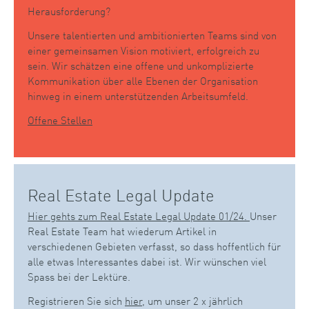
Herausforderung?
Unsere talentierten und ambitionierten Teams sind von
einer gemeinsamen Vision motiviert, erfolgreich zu
sein. Wir schätzen eine offene und unkomplizierte
Kommunikation über alle Ebenen der Organisation
hinweg in einem unterstützenden Arbeitsumfeld.
Offene Stellen
Real Estate Legal Update
Hier gehts zum Real Estate Legal Update 01/24.
Unser
Real Estate Team hat wiederum Artikel in
verschiedenen Gebieten verfasst, so dass hoffentlich für
alle etwas Interessantes dabei ist. Wir wünschen viel
Spass bei der Lektüre.
Registrieren Sie sich
hier
, um unser 2 x jährlich