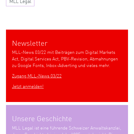
MLL Legal
Newsletter
MLL-News 03/22 mit Beiträgen zum Digital Markets
Act, Digital Services Act, PBV-Revision, Abmahnungen
zu Google Fonts, Inbox-Adverting und vieles mehr.
Zugang MLL-News 03/22
Jetzt anmelden!
Unsere Geschichte
MLL Legal ist eine führende Schweizer Anwaltskanzlei,