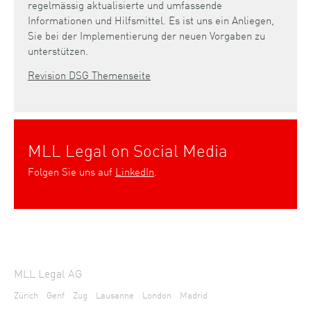
regelmässig aktualisierte und umfassende
Informationen und Hilfsmittel. Es ist uns ein Anliegen,
Sie bei der Implementierung der neuen Vorgaben zu
unterstützen.
Revision DSG Themenseite
MLL Legal on Social Media
Folgen Sie uns auf
LinkedIn
.
MLL Legal AG
Zürich
Genf
Zug
Lausanne
London
Madrid