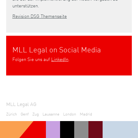
unterstützen.
Revision DSG Themenseite
MLL Legal on Social Media
Folgen Sie uns auf
LinkedIn
.
MLL Legal AG
Zürich
Genf
Zug
Lausanne
London
Madrid