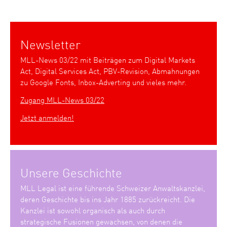
Newsletter
MLL-News 03/22 mit Beiträgen zum Digital Markets
Act, Digital Services Act, PBV-Revision, Abmahnungen
zu Google Fonts, Inbox-Adverting und vieles mehr.
Zugang MLL-News 03/22
Jetzt anmelden!
Unsere Geschichte
MLL Legal ist eine führende Schweizer Anwaltskanzlei,
deren Geschichte bis ins Jahr 1885 zurückreicht. Die
Kanzlei ist sowohl organisch als auch durch
strategische Fusionen gewachsen, von denen die