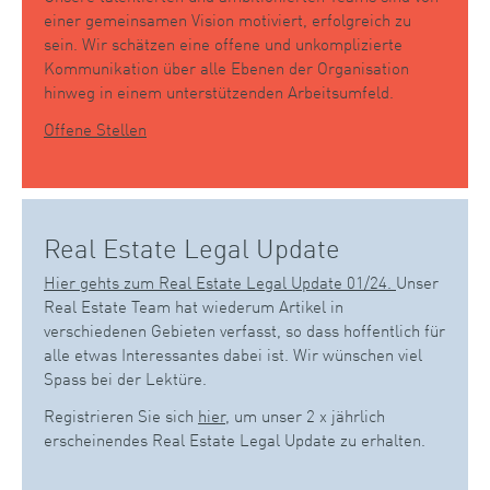
einer gemeinsamen Vision motiviert, erfolgreich zu
sein. Wir schätzen eine offene und unkomplizierte
Kommunikation über alle Ebenen der Organisation
hinweg in einem unterstützenden Arbeitsumfeld.
Offene Stellen
Real Estate Legal Update
Hier gehts zum Real Estate Legal Update 01/24.
Unser
Real Estate Team hat wiederum Artikel in
verschiedenen Gebieten verfasst, so dass hoffentlich für
alle etwas Interessantes dabei ist. Wir wünschen viel
Spass bei der Lektüre.
Registrieren Sie sich
hier
, um unser 2 x jährlich
erscheinendes Real Estate Legal Update zu erhalten.