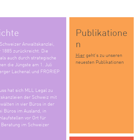
ichte
Publikatione
n
 Schweizer Anwaltskanzlei,
r 1885 zurückreicht. Die
Hier
geht’s zu unseren
 als auch durch strategische
neuesten Publikationen
en die Jüngste am 1. Juli
erger Lachenal und FRORIEP
ss hat sich MLL Legal zu
tskanzleien der Schweiz mit
älten in vier Büros in der
i Büros im Ausland, in
laufstellen vor Ort für
e Beratung im Schweizer