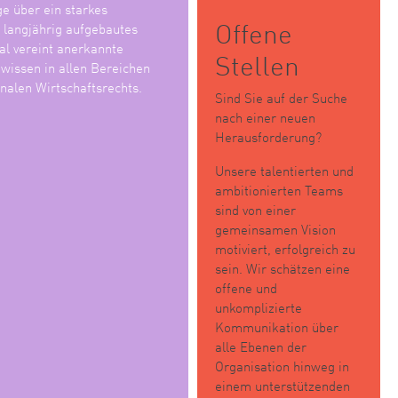
ge über ein starkes
Offene
n langjährig aufgebautes
l vereint anerkannte
Stellen
wissen in allen Bereichen
nalen Wirtschaftsrechts.
Sind Sie auf der Suche
nach einer neuen
Herausforderung?
Unsere talentierten und
ambitionierten Teams
sind von einer
gemeinsamen Vision
motiviert, erfolgreich zu
sein. Wir schätzen eine
offene und
unkomplizierte
Kommunikation über
alle Ebenen der
Organisation hinweg in
einem unterstützenden