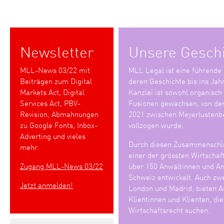
Newsletter
Unsere Gesch
MLL-News 03/22 mit
MLL Legal ist eine führende
Beiträgen zum Digital
deren Geschichte bis ins Jah
Markets Act, Digital
Kanzlei ist sowohl organisch
Services Act, PBV-
Fusionen gewachsen, von den
Revision, Abmahnungen
2021 zwischen Meyerlustenb
zu Google Fonts, Inbox-
vollzogen wurde.
Adverting und vieles
Durch diesen Zusammenschlu
mehr.
einer der grössten Wirtschaf
Zugang MLL-News 03/22
über 150 Anwältinnen und Anw
Schweiz entwickelt. Auch zwe
Jetzt anmelden!
London und Madrid, bieten An
Klientinnen und Klienten, di
Wirtschaftsrecht suchen.