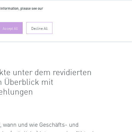
 information, please see our
DE
Accept All
Decline All
kte unter dem revidierten
n Überblick mit
ehlungen
uf, wann und wie Geschäfts- und