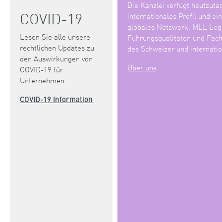
Die Kanzlei verfügt heutzuta
COVID-19
internationales Profil und ei
globales Netzwerk. MLL Lega
Lesen Sie alle unsere
Führungsqualitäten und Fach
rechtlichen Updates zu
des Schweizer und internatio
den Auswirkungen von
Über uns
COVID-19 für
Unternehmen.
COVID-19 Information