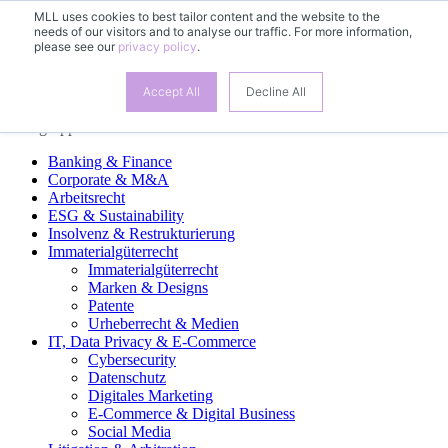
MLL uses cookies to best tailor content and the website to the
needs of our visitors and to analyse our traffic. For more information,
DE
please see our
privacy policy
.
EN
FR
ES
Accept All
Decline All
Fachgruppen
Banking & Finance
Corporate & M&A
Arbeitsrecht
ESG & Sustainability
Insolvenz & Restrukturierung
Immaterialgüterrecht
Immaterialgüterrecht
Marken & Designs
Patente
Urheberrecht & Medien
IT, Data Privacy & E-Commerce
Cybersecurity
Datenschutz
Digitales Marketing
E-Commerce & Digital Business
Social Media