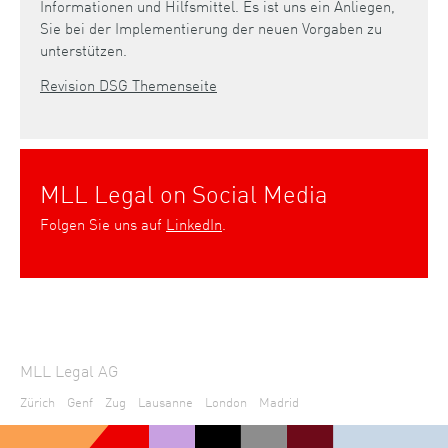
Informationen und Hilfsmittel. Es ist uns ein Anliegen,
Sie bei der Implementierung der neuen Vorgaben zu
unterstützen.
Revision DSG Themenseite
MLL Legal on Social Media
Folgen Sie uns auf
LinkedIn
.
MLL Legal AG
Zürich
Genf
Zug
Lausanne
London
Madrid