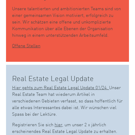
Unsere talentierten und ambitionierten Teams sind von
einer gemeinsamen Vision motiviert, erfolgreich zu
sein. Wir schätzen eine offene und unkomplizierte
Kommunikation über alle Ebenen der Organisation
hinweg in einem unterstützenden Arbeitsumfeld.
Offene Stellen
Real Estate Legal Update
Hier gehts zum Real Estate Legal Update 01/24.
Unser
Real Estate Team hat wiederum Artikel in
verschiedenen Gebieten verfasst, so dass hoffentlich für
alle etwas Interessantes dabei ist. Wir wünschen viel
Spass bei der Lektüre.
Registrieren Sie sich
hier
, um unser 2 x jährlich
erscheinendes Real Estate Legal Update zu erhalten.