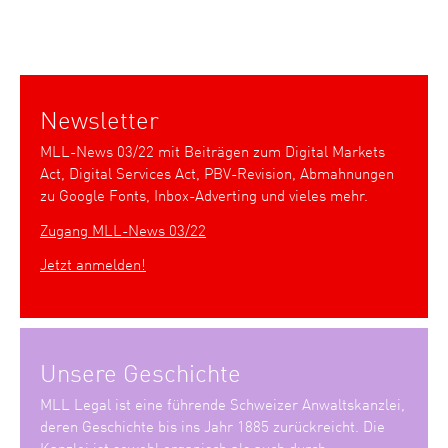
Newsletter
MLL-News 03/22 mit Beiträgen zum Digital Markets
Act, Digital Services Act, PBV-Revision, Abmahnungen
zu Google Fonts, Inbox-Adverting und vieles mehr.
Zugang MLL-News 03/22
Jetzt anmelden!
Unsere Geschichte
MLL Legal ist eine führende Schweizer Anwaltskanzlei,
deren Geschichte bis ins Jahr 1885 zurückreicht. Die
Kanzlei ist sowohl organisch als auch durch