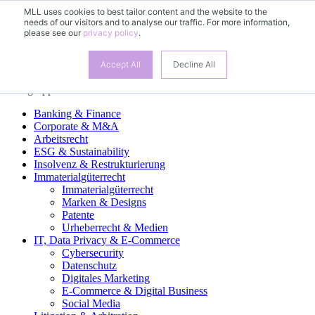
MLL uses cookies to best tailor content and the website to the
needs of our visitors and to analyse our traffic. For more information,
DE
please see our
privacy policy
.
EN
FR
ES
Accept All
Decline All
Fachgruppen
Banking & Finance
Corporate & M&A
Arbeitsrecht
ESG & Sustainability
Insolvenz & Restrukturierung
Immaterialgüterrecht
Immaterialgüterrecht
Marken & Designs
Patente
Urheberrecht & Medien
IT, Data Privacy & E-Commerce
Cybersecurity
Datenschutz
Digitales Marketing
E-Commerce & Digital Business
Social Media