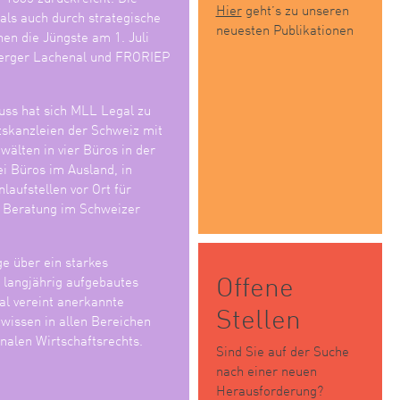
Hier
geht’s zu unseren
 als auch durch strategische
neuesten Publikationen
en die Jüngste am 1. Juli
erger Lachenal und FRORIEP
ss hat sich MLL Legal zu
tskanzleien der Schweiz mit
älten in vier Büros in der
i Büros im Ausland, in
laufstellen vor Ort für
e Beratung im Schweizer
ge über ein starkes
Offene
n langjährig aufgebautes
l vereint anerkannte
Stellen
wissen in allen Bereichen
nalen Wirtschaftsrechts.
Sind Sie auf der Suche
nach einer neuen
Herausforderung?