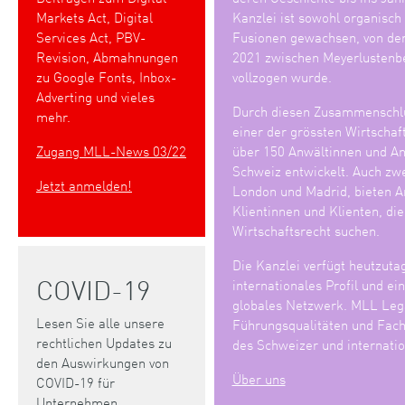
Markets Act, Digital
Kanzlei ist sowohl organisch
Services Act, PBV-
Fusionen gewachsen, von den
Revision, Abmahnungen
2021 zwischen Meyerlustenb
zu Google Fonts, Inbox-
vollzogen wurde.
Adverting und vieles
Durch diesen Zusammenschlu
mehr.
einer der grössten Wirtschaf
Zugang MLL-News 03/22
über 150 Anwältinnen und Anw
Schweiz entwickelt. Auch zwe
Jetzt anmelden!
London und Madrid, bieten An
Klientinnen und Klienten, di
Wirtschaftsrecht suchen.
Die Kanzlei verfügt heutzuta
COVID-19
internationales Profil und ei
globales Netzwerk. MLL Lega
Lesen Sie alle unsere
Führungsqualitäten und Fach
rechtlichen Updates zu
des Schweizer und internatio
den Auswirkungen von
Über uns
COVID-19 für
Unternehmen.