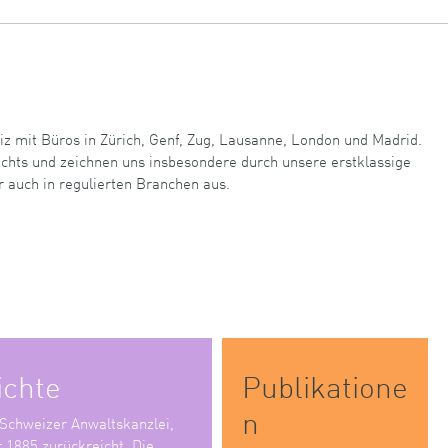
iz mit Büros in Zürich, Genf, Zug, Lausanne, London und Madrid.
echts und zeichnen uns insbesondere durch unsere erstklassige
r auch in regulierten Branchen aus.
ichte
Publikatione
n
 Schweizer Anwaltskanzlei,
r 1885 zurückreicht. Die