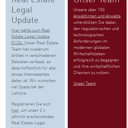
Legal
Unsere über 150
Anwältinnen und Anwälte
Update
unterstützen Sie dabei,
den regulatorischen und
Hier gehts zum Real
technologischen
Estate Legal Update
Anforderungen im
01/24.
Unser Real Estate
modernen globalen
Team hat wiederum
Wirtschaftsleben
Artikel in verschiedenen
erfolgreich zu begegnen
Gebieten verfasst, so
und ihre wirtschaftlichen
dass hoffentlich für alle
Chancen zu nutzen.
etwas Interessantes
dabei ist. Wir wünschen
Unser Team
viel Spass bei der
Lektüre.
Registrieren Sie sich
hier
, um unser 2 x
jährlich erscheinendes
Real Estate Legal