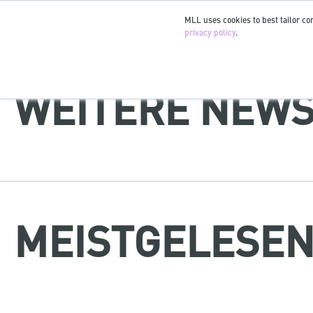
MLL uses cookies to best tailor con
privacy policy
.
WEITERE NEWS
MEISTGELESE