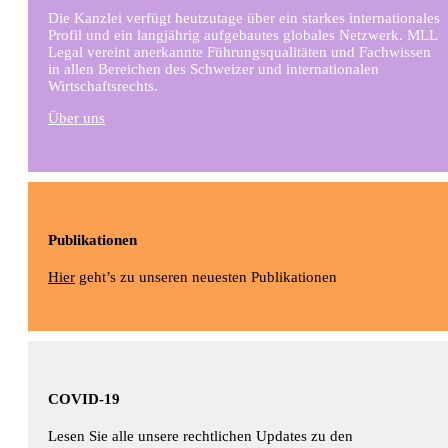
Die Kanzlei verfügt heutzutage über ein starkes internationales
Profil und ein langjährig aufgebautes globales Netzwerk. MLL
Legal vereint anerkannte Führungsqualitäten und Fachwissen
in allen Bereichen des Schweizer und internationalen
Wirtschaftsrechts.
Über uns
Publikationen
Hier
geht’s zu unseren neuesten Publikationen
COVID-19
Lesen Sie alle unsere rechtlichen Updates zu den