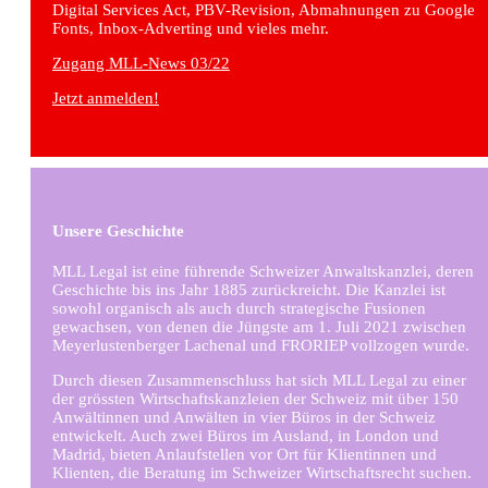
Digital Services Act, PBV-Revision, Abmahnungen zu Google
Fonts, Inbox-Adverting und vieles mehr.
Zugang MLL-News 03/22
Jetzt anmelden!
Unsere Geschichte
MLL Legal ist eine führende Schweizer Anwaltskanzlei, deren
Geschichte bis ins Jahr 1885 zurückreicht. Die Kanzlei ist
sowohl organisch als auch durch strategische Fusionen
gewachsen, von denen die Jüngste am 1. Juli 2021 zwischen
Meyerlustenberger Lachenal und FRORIEP vollzogen wurde.
Durch diesen Zusammenschluss hat sich MLL Legal zu einer
der grössten Wirtschaftskanzleien der Schweiz mit über 150
Anwältinnen und Anwälten in vier Büros in der Schweiz
entwickelt. Auch zwei Büros im Ausland, in London und
Madrid, bieten Anlaufstellen vor Ort für Klientinnen und
Klienten, die Beratung im Schweizer Wirtschaftsrecht suchen.