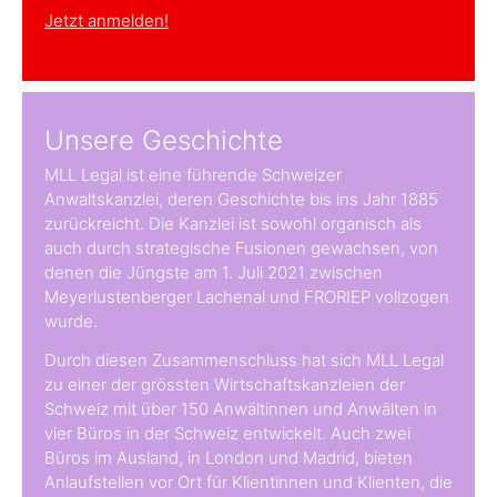
Jetzt anmelden!
Unsere Geschichte
MLL Legal ist eine führende Schweizer
Anwaltskanzlei, deren Geschichte bis ins Jahr 1885
zurückreicht. Die Kanzlei ist sowohl organisch als
auch durch strategische Fusionen gewachsen, von
denen die Jüngste am 1. Juli 2021 zwischen
Meyerlustenberger Lachenal und FRORIEP vollzogen
wurde.
Durch diesen Zusammenschluss hat sich MLL Legal
zu einer der grössten Wirtschaftskanzleien der
Schweiz mit über 150 Anwältinnen und Anwälten in
vier Büros in der Schweiz entwickelt. Auch zwei
Büros im Ausland, in London und Madrid, bieten
Anlaufstellen vor Ort für Klientinnen und Klienten, die