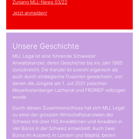
Zugang MLL-News 03/22
Jetzt anmelden!
Unsere Geschichte
MLL Legal ist eine führende Schweizer
Anwaltskanzlei, deren Geschichte bis ins Jahr 1885
zurückreicht. Die Kanzlei ist sowohl organisch als
auch durch strategische Fusionen gewachsen, von
denen die Jüngste am 1. Juli 2021 zwischen
Meyerlustenberger Lachenal und FRORIEP vollzogen
wurde.
Durch diesen Zusammenschluss hat sich MLL Legal
zu einer der grössten Wirtschaftskanzleien der
Schweiz mit über 150 Anwältinnen und Anwälten in
vier Büros in der Schweiz entwickelt. Auch zwei
Büros im Ausland, in London und Madrid, bieten