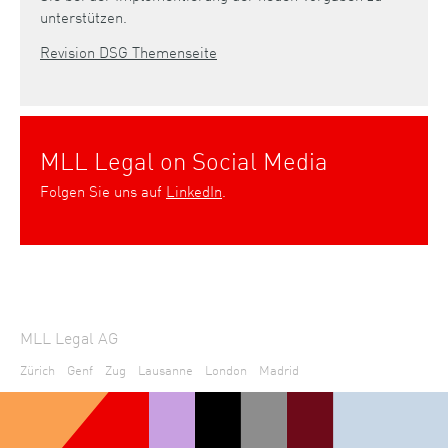
unterstützen.
Revision DSG Themenseite
MLL Legal on Social Media
Folgen Sie uns auf
LinkedIn
.
MLL Legal AG
Zürich
Genf
Zug
Lausanne
London
Madrid