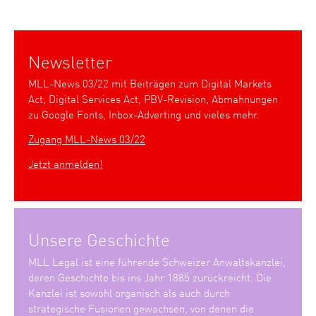
Newsletter
MLL-News 03/22 mit Beiträgen zum Digital Markets
Act, Digital Services Act, PBV-Revision, Abmahnungen
zu Google Fonts, Inbox-Adverting und vieles mehr.
Zugang MLL-News 03/22
Jetzt anmelden!
Unsere Geschichte
MLL Legal ist eine führende Schweizer Anwaltskanzlei,
deren Geschichte bis ins Jahr 1885 zurückreicht. Die
Kanzlei ist sowohl organisch als auch durch
strategische Fusionen gewachsen, von denen die