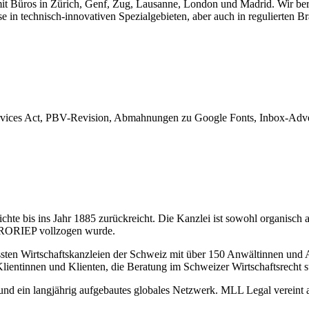
t Büros in Zürich, Genf, Zug, Lausanne, London und Madrid. Wir berat
e in technisch-innovativen Spezialgebieten, aber auch in regulierten B
rvices Act, PBV-Revision, Abmahnungen zu Google Fonts, Inbox-Adver
hte bis ins Jahr 1885 zurückreicht. Die Kanzlei ist sowohl organisch 
 FRORIEP vollzogen wurde.
sten Wirtschaftskanzleien der Schweiz mit über 150 Anwältinnen und A
Klientinnen und Klienten, die Beratung im Schweizer Wirtschaftsrecht 
il und ein langjährig aufgebautes globales Netzwerk. MLL Legal verein