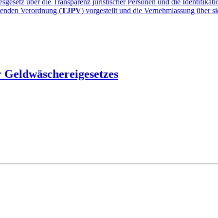
etz über die Transparenz juristischer Personen und die Identifikation
renden Verordnung (
TJPV
) vorgestellt und die Vernehmlassung über si
r Geldwäschereigesetzes