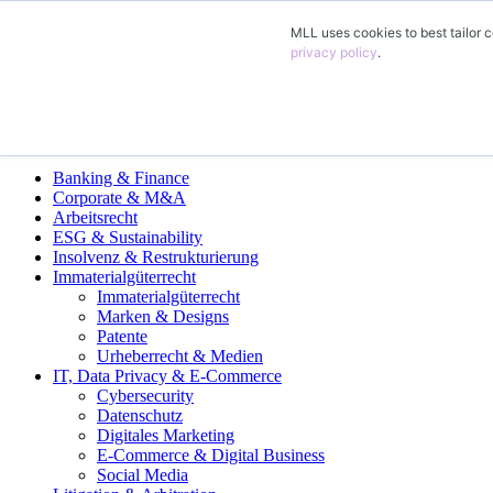
MLL uses cookies to best tailor c
DE
privacy policy
.
EN
FR
ES
Fachgruppen
Banking & Finance
Corporate & M&A
Arbeitsrecht
ESG & Sustainability
Insolvenz & Restrukturierung
Immaterialgüterrecht
Immaterialgüterrecht
Marken & Designs
Patente
Urheberrecht & Medien
IT, Data Privacy & E-Commerce
Cybersecurity
Datenschutz
Digitales Marketing
E-Commerce & Digital Business
Social Media