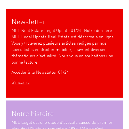
Newsletter
MLL Real Estate Legal Update 01/24. Notre dernière
MLL Legal Update Real Estate est désormais en ligne.
Vous y trouverez plusieurs articles rédigés par nos
spécialistes en droit immobilier, couvrant diverses
thématiques d’actualité. Nous vous en souhaitons une
bonne lecture.
Accéder à la Newsletter 01/24
S’inscrire
Notre histoire
MLL Legal est une étude d’avocats suisse de premier
plan dont l’histoire remonte à 1885. L’étude s’est