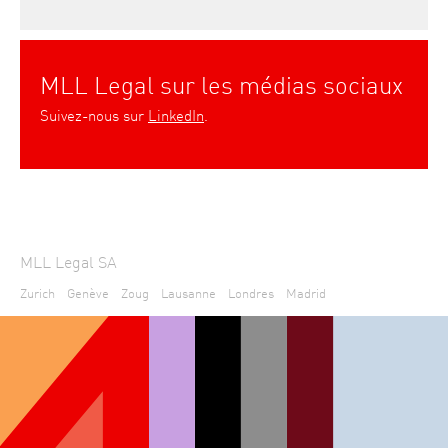
MLL Legal sur les médias sociaux
Suivez-nous sur
LinkedIn
.
MLL Legal SA
Zurich
Genève
Zoug
Lausanne
Londres
Madrid