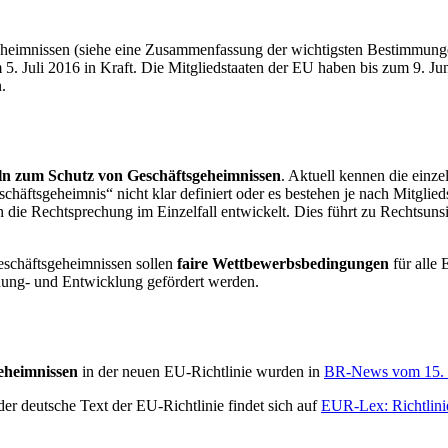
heimnissen (siehe eine Zusammenfassung der wichtigsten Bestimmung
am 5. Juli 2016 in Kraft. Die Mitgliedstaaten der EU haben bis zum 9.
.
n zum Schutz von Geschäftsgeheimnissen
. Aktuell kennen die einz
äftsgeheimnis“ nicht klar definiert oder es bestehen je nach Mitgliedst
h die Rechtsprechung im Einzelfall entwickelt. Dies führt zu Rechtsun
schäftsgeheimnissen sollen
faire Wettbewerbsbedingungen
für alle
hung- und Entwicklung gefördert werden.
eheimnissen
in der neuen EU-Richtlinie wurden in
BR-News vom 15. 
er deutsche Text der EU-Richtlinie findet sich auf
EUR-Lex: Richtlini