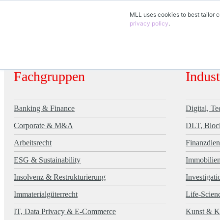
MLL uses cookies to best tailor c
privacy policy
.
Fachgruppen
Indus
Banking & Finance
Digital, T
Corporate & M&A
DLT, Bloc
Arbeitsrecht
Finanzdien
ESG & Sustainability
Immobilie
Insolvenz & Restrukturierung
Investigat
Immaterialgüterrecht
Life-Scien
IT, Data Privacy & E-Commerce
Kunst & K