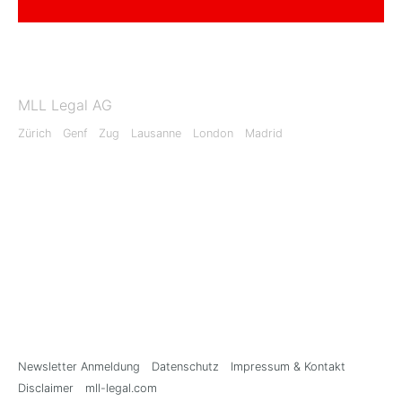
MLL Legal AG
Zürich
Genf
Zug
Lausanne
London
Madrid
Newsletter Anmeldung
Datenschutz
Impressum & Kontakt
Disclaimer
mll-legal.com