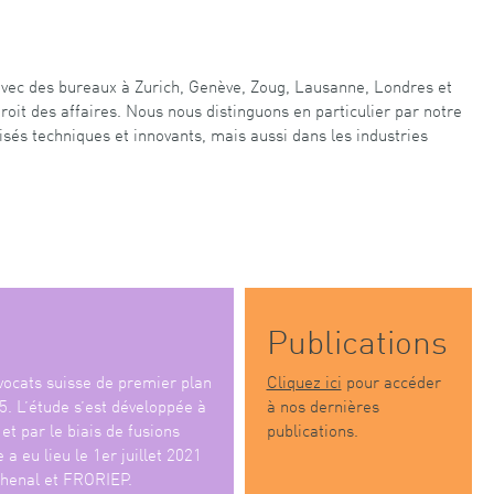
 avec des bureaux à Zurich, Genève, Zoug, Lausanne, Londres et
oit des affaires. Nous nous distinguons en particulier par notre
sés techniques et innovants, mais aussi dans les industries
Publications
ocats suisse de premier plan
Cliquez ici
pour accéder
5. L’étude s’est développée à
à nos dernières
et par le biais de fusions
publications.
 a eu lieu le 1er juillet 2021
henal et FRORIEP.