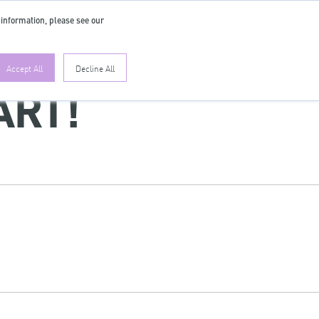
 information, please see our
FR
Accept All
Decline All
ART!