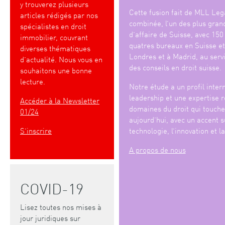
y trouverez plusieurs
Cette fusion fait de MLL Lega
articles rédigés par nos
combinée, l’un des plus gran
spécialistes en droit
d’affaire de Suisse, avec 150
immobilier, couvrant
quatres bureaux en Suisse et
diverses thématiques
Londres et à Madrid, au serv
d’actualité. Nous vous en
des conseils en droit suisse.
souhaitons une bonne
lecture.
Notre étude a un profil intern
leadership et une expertise 
Accéder à la Newsletter
domaines du droit qui touche
01/24
aujourd’hui, avec un accent s
S’inscrire
technologie, l’innovation et l
A propos de nous
COVID-19
Lisez toutes nos mises à
jour juridiques sur