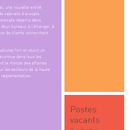
l, une nouvelle entité
ds cabinets d’avocats
 avocats répartis dans
 deux bureaux à l’étranger, à
ice de clients recherchant
ational fort et réunit un
reconnus dans tous les
nt le monde des affaires
ur les secteurs de la haute
a réglementation.
Postes
vacants
Vous cherchez un