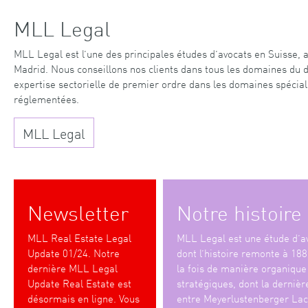
MLL Legal
MLL Legal est l’une des principales études d’avocats en Suisse,
Madrid. Nous conseillons nos clients dans tous les domaines du dr
expertise sectorielle de premier ordre dans les domaines spéciali
réglementées.
MLL Legal
Newsletter
Notre histoire
MLL Real Estate Legal
MLL Legal est une étude d’av
Update 01/24. Notre
dont l’histoire remonte à 188
dernière MLL Legal
la fois de manière organique 
Update Real Estate est
stratégiques, dont la dernière
désormais en ligne. Vous
entre Meyerlustenberger Lac