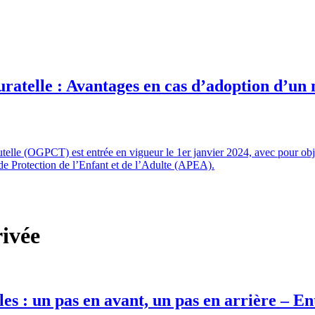
uratelle : Avantages en cas d’adoption d’un
telle (OGPCT) est entrée en vigueur le 1er janvier 2024, avec pour objec
s de Protection de l’Enfant et de l’Adulte (APEA).
rivée
es : un pas en avant, un pas en arrière – En