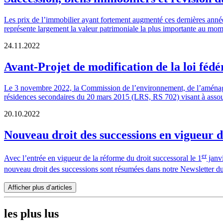
Les prix de l’immobilier ayant fortement augmenté ces dernières année
représente largement la valeur patrimoniale la plus importante au mom
24.11.2022
Avant-Projet de modification de la loi fédé
Le 3 novembre 2022, la Commission de l’environnement, de l’aménageme
résidences secondaires du 20 mars 2015 (LRS, RS 702) visant à assoupl
20.10.2022
Nouveau droit des successions en vigueur d
er
Avec l’entrée en vigueur de la réforme du droit successoral le 1
janvi
nouveau droit des successions
sont résumées dans notre Newsletter d
Afficher plus d’articles
les plus lus