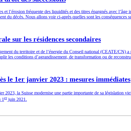
s et l’érosion fréquente des liquidités et des titres épargnés avec l’âg
ent du décès. Nous allons voir ci-après quelles sont les conséquences 
rale sur les résidences secondaires
nt du territoire et de l’énergie du Conseil national (CEATE/CN) a pré
ir les conditions d’agrandissement, de transformation ou de reconstruct
ès le 1er janvier 2023 : mesures immédiates
er 2023, la Suisse modernise une partie importante de sa législation viei
er
u 1
juin 2021.