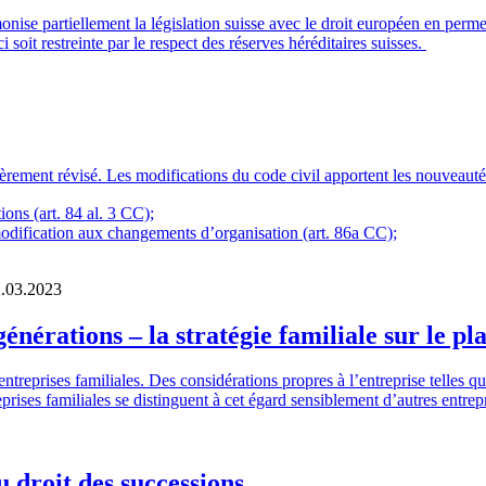
rmonise partiellement la législation suisse avec le droit européen en perm
i soit restreinte par le respect des réserves héréditaires suisses.
gèrement révisé. Les modifications du code civil apportent les nouveauté
ions (art. 84 al. 3 CC);
modification aux changements d’organisation (art. 86a CC);
.03.2023
énérations – la stratégie familiale sur le pl
s entreprises familiales. Des considérations propres à l’entreprise telle
treprises familiales se distinguent à cet égard sensiblement d’autres entre
u droit des successions