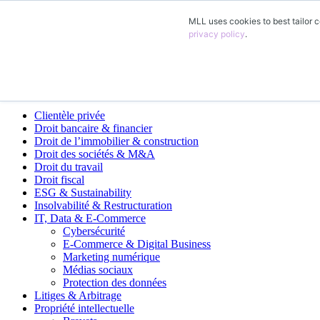
MLL uses cookies to best tailor c
FR
privacy policy
.
DE
EN
Domaines d’activité
Clientèle privée
Droit bancaire & financier
Droit de l’immobilier & construction
Droit des sociétés & M&A
Droit du travail
Droit fiscal
ESG & Sustainability
Insolvabilité & Restructuration
IT, Data & E-Commerce
Cybersécurité
E-Commerce & Digital Business
Marketing numérique
Médias sociaux
Protection des données
Litiges & Arbitrage
Propriété intellectuelle