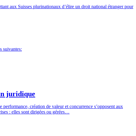
ettant aux Suisses plurinationaux d’élire un droit national étranger pour
s suivantes:
an juridique
s que performance, création de valeur et concurrence s’opposent aux
prises : elles sont dirigées ou gérées…