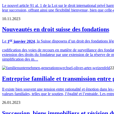
Le nouvel article 91 al. 1 de la Loi sur le droit international privé ha
leur succession, offrant ainsi une flexibilité bienvenue, bien que celle-c
10.11.2023
Nouveautés en droit suisse des fondations
er
Le
1
janvier 2024
, la Suisse disposera d’un droit des fondations lé
codification des voies de recours en matière de surveillance des fondat
extension des droits du fondateur par une extension de la réserve de 
simplification des m…
22
Entreprise familiale et transmission entre g
Il existe bien souvent une tension entre rationalité et émotion dans le
valeurs familiales, telles que le soutien, l’égalité et l’entraide. Les en
26.01.2023
Succession, biens immobiliers et révision d