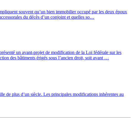
e impliquent souvent qu’un bien immobilier occupé par les deux époux
successorales du décès d’un conjoint et quelles so…
senté un avant-projet de modification de la Loi fédérale sur les
ion des bâtiments érigés sous l’ancien droit, soit avant …
lle de plus d’un siècle. Les principales modifications inhérentes au