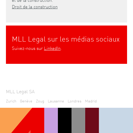
Droit de la construction
MLL Legal sur les médias sociaux
Suivez-nous sur
LinkedIn
.
MLL Legal SA
Zurich
Genève
Zoug
Lausanne
Londres
Madrid