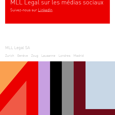
MLL Legal sur les médias sociaux
Suivez-nous sur
LinkedIn
.
MLL Legal SA
Zurich
Genève
Zoug
Lausanne
Londres
Madrid