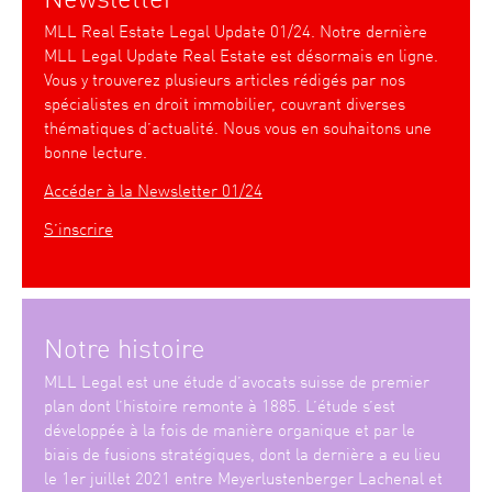
MLL Real Estate Legal Update 01/24. Notre dernière
MLL Legal Update Real Estate est désormais en ligne.
Vous y trouverez plusieurs articles rédigés par nos
spécialistes en droit immobilier, couvrant diverses
thématiques d’actualité. Nous vous en souhaitons une
bonne lecture.
Accéder à la Newsletter 01/24
S’inscrire
Notre histoire
MLL Legal est une étude d’avocats suisse de premier
plan dont l’histoire remonte à 1885. L’étude s’est
développée à la fois de manière organique et par le
biais de fusions stratégiques, dont la dernière a eu lieu
le 1er juillet 2021 entre Meyerlustenberger Lachenal et