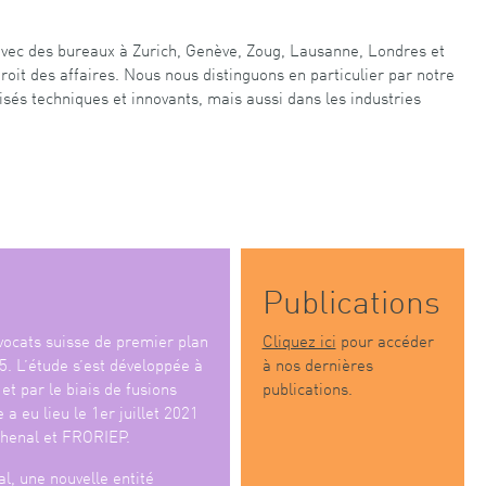
 avec des bureaux à Zurich, Genève, Zoug, Lausanne, Londres et
oit des affaires. Nous nous distinguons en particulier par notre
sés techniques et innovants, mais aussi dans les industries
Publications
ocats suisse de premier plan
Cliquez ici
pour accéder
5. L’étude s’est développée à
à nos dernières
et par le biais de fusions
publications.
 a eu lieu le 1er juillet 2021
henal et FRORIEP.
l, une nouvelle entité