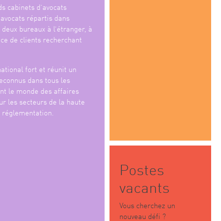
ds cabinets d’avocats
 avocats répartis dans
 deux bureaux à l’étranger, à
ice de clients recherchant
ational fort et réunit un
reconnus dans tous les
nt le monde des affaires
ur les secteurs de la haute
a réglementation.
Postes
vacants
Vous cherchez un
nouveau défi ?