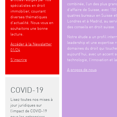
combinée, l’un des plus gran
spécialistes en droit
d’affaire de Suisse, avec 150
immobilier, couvrant
quatres bureaux en Suisse et
diverses thématiques
Londres et à Madrid, au serv
d’actualité. Nous vous en
des conseils en droit suisse.
souhaitons une bonne
lecture.
Notre étude a un profil intern
leadership et une expertise 
Accéder à la Newsletter
domaines du droit qui touche
01/24
aujourd’hui, avec un accent s
S’inscrire
technologie, l’innovation et l
A propos de nous
COVID-19
Lisez toutes nos mises à
jour juridiques sur
l’impact de COVID-19
pour les entreprises.