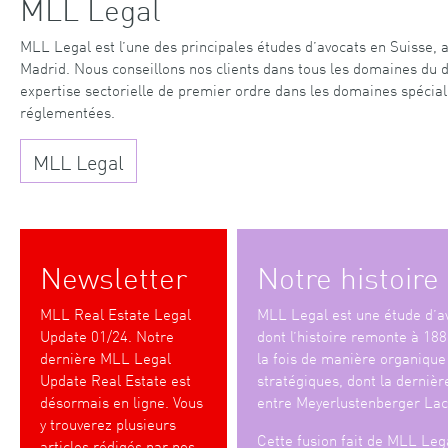
MLL Legal
MLL Legal est l’une des principales études d’avocats en Suisse,
Madrid. Nous conseillons nos clients dans tous les domaines du dr
expertise sectorielle de premier ordre dans les domaines spéciali
réglementées.
MLL Legal
Newsletter
Notre histoire
MLL Real Estate Legal
MLL Legal est une étude d’av
Update 01/24. Notre
dont l’histoire remonte à 188
dernière MLL Legal
la fois de manière organique 
Update Real Estate est
stratégiques, dont la dernière
désormais en ligne. Vous
entre Meyerlustenberger Lac
y trouverez plusieurs
Cette fusion fait de MLL Lega
articles rédigés par nos