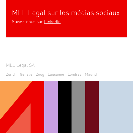
MLL Legal sur les médias sociaux
Suivez-nous sur
LinkedIn
.
MLL Legal SA
Zurich
Genève
Zoug
Lausanne
Londres
Madrid