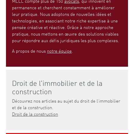
MLLL compte plus de 150
avocats
, qui innovent en
permanence et cherchent constamment à améliorer
leur pratique. Nous adoptons de nouvelles idées et
technologies, en associant notre riche expertise à une
pensée créative et réactive. Grâce à notre approche
pratique, nous mettons en œuvre des solutions viables
pour répondre aux défis juridiques les plus complexes.
A propos de nous
notre équipe
.
Droit de l’immobilier et de la
construction
Découvrez nos articles au sujet du droit de l’immobilier
et de la construction.
Droit de la construction