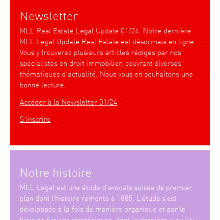
Newsletter
MLL Real Estate Legal Update 01/24. Notre dernière
MLL Legal Update Real Estate est désormais en ligne.
Vous y trouverez plusieurs articles rédigés par nos
spécialistes en droit immobilier, couvrant diverses
thématiques d’actualité. Nous vous en souhaitons une
bonne lecture.
Accéder à la Newsletter 01/24
S’inscrire
Notre histoire
MLL Legal est une étude d’avocats suisse de premier
plan dont l’histoire remonte à 1885. L’étude s’est
développée à la fois de manière organique et par le
biais de fusions stratégiques, dont la dernière a eu lieu