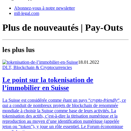
Abonnez-vous à notre newsletter
mll-legal.com
Plus de nouveautés | Pay-Outs
les plus lus
18.01.2022
DLT, Blockchain & Cryptocurrencies
Le point sur la tokenisation de
l’immobilier en Suisse
La Suisse est considérée comme étant un pays “
crypto-friendly
“, ce
qui a conduit de nombreux projets de blockchain de renommée
mondiale à choisir la Suisse comme base de leurs activités. La
tokenisation des actifs, c’est-à-dire la titrisation numérique et la
reproduction au moyen d’une identification numérique (appelée
jeton ou “token”), y joue un rôle essentiel. Le Forum économique