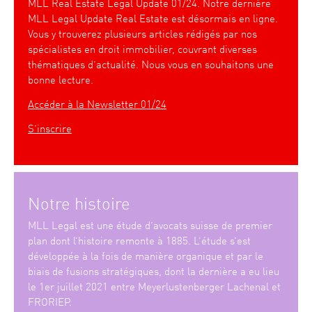
MLL Real Estate Legal Update 01/24. Notre dernière
MLL Legal Update Real Estate est désormais en ligne.
Vous y trouverez plusieurs articles rédigés par nos
spécialistes en droit immobilier, couvrant diverses
thématiques d’actualité. Nous vous en souhaitons une
bonne lecture.
Accéder à la Newsletter 01/24
S’inscrire
Notre histoire
MLL Legal est une étude d’avocats suisse de premier
plan dont l’histoire remonte à 1885. L’étude s’est
développée à la fois de manière organique et par le
biais de fusions stratégiques, dont la dernière a eu lieu
le 1er juillet 2021 entre Meyerlustenberger Lachenal et
FRORIEP.