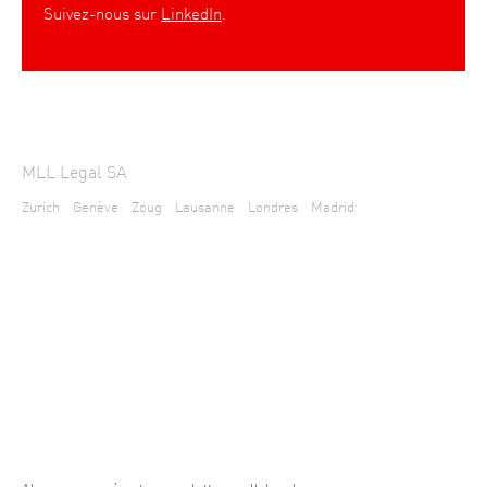
Suivez-nous sur
LinkedIn
.
MLL Legal SA
Zurich
Genève
Zoug
Lausanne
Londres
Madrid