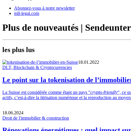
Abonnez-vous à notre newsletter
mll-legal.com
Plus de nouveautés | Sendeunt
les plus lus
18.01.2022
DLT, Blockchain & Cryptocurrencies
Le point sur la tokenisation de l’immobilie
La Suisse est considérée comme étant un pays “
crypto-friendly
“, ce q
actifs, c’est-à-dire la titrisation numérique et la reproduction au m
18.06.2024
Droit de l'immobilier & construction
Rénovations énergétiques : quel impact sur