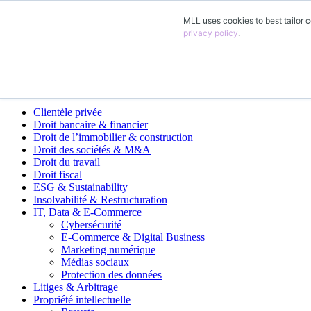
MLL uses cookies to best tailor c
FR
privacy policy
.
DE
EN
ES
Domaines d’activité
Clientèle privée
Droit bancaire & financier
Droit de l’immobilier & construction
Droit des sociétés & M&A
Droit du travail
Droit fiscal
ESG & Sustainability
Insolvabilité & Restructuration
IT, Data & E-Commerce
Cybersécurité
E-Commerce & Digital Business
Marketing numérique
Médias sociaux
Protection des données
Litiges & Arbitrage
Propriété intellectuelle