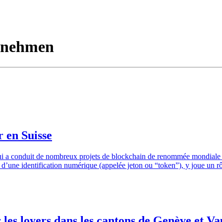
ernehmen
r en Suisse
ui a conduit de nombreux projets de blockchain de renommée mondiale à 
oyen d’une identification numérique (appelée jeton ou “token”), y joue 
 les loyers dans les cantons de Genève et Va