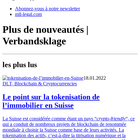
Abonnez-vous à notre newsletter
mll-legal.com
Plus de nouveautés |
Verbandsklage
les plus lus
18.01.2022
DLT, Blockchain & Cryptocurrencies
Le point sur la tokenisation de
l’immobilier en Suisse
La Suisse est considérée comme étant un pays “
crypto-friendly
“, ce
qui a conduit de nombreux projets de blockchain de renommée
mondiale à choisir la Suisse comme base de leurs activités. La
tokenisation des actifs, c’est-à-dire la titrisation numérique et la