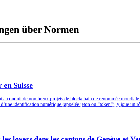
rungen über Normen
r en Suisse
ui a conduit de nombreux projets de blockchain de renommée mondiale à 
oyen d’une identification numérique (appelée jeton ou “token”), y joue 
 les loyers dans les cantons de Genève et Va