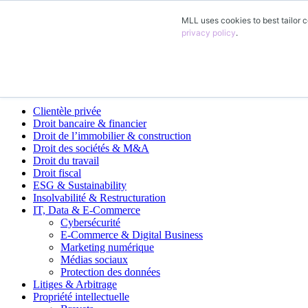
MLL uses cookies to best tailor c
FR
privacy policy
.
DE
EN
ES
Domaines d’activité
Clientèle privée
Droit bancaire & financier
Droit de l’immobilier & construction
Droit des sociétés & M&A
Droit du travail
Droit fiscal
ESG & Sustainability
Insolvabilité & Restructuration
IT, Data & E-Commerce
Cybersécurité
E-Commerce & Digital Business
Marketing numérique
Médias sociaux
Protection des données
Litiges & Arbitrage
Propriété intellectuelle