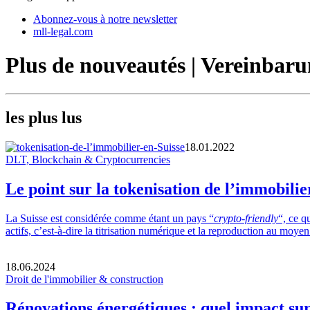
Abonnez-vous à notre newsletter
mll-legal.com
Plus de nouveautés | Vereinba
les plus lus
18.01.2022
DLT, Blockchain & Cryptocurrencies
Le point sur la tokenisation de l’immobilie
La Suisse est considérée comme étant un pays “
crypto-friendly
“, ce q
actifs, c’est-à-dire la titrisation numérique et la reproduction au m
18.06.2024
Droit de l'immobilier & construction
Rénovations énergétiques : quel impact sur