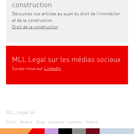
construction
Découvrez nos articles au sujet du droit de l’immobilier
et de la construction.
Droit de la construction
MLL Legal sur les médias sociaux
Suivez-nous sur
LinkedIn
.
MLL Legal SA
Zurich
Genève
Zoug
Lausanne
Londres
Madrid