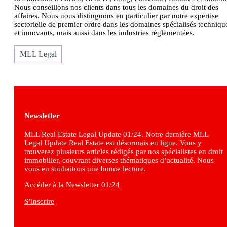
Nous conseillons nos clients dans tous les domaines du droit des
affaires. Nous nous distinguons en particulier par notre expertise
sectorielle de premier ordre dans les domaines spécialisés techniqu
et innovants, mais aussi dans les industries réglementées.
MLL Legal
Newsletter
MLL Real Estate Legal Update 01/24. Notre dernière MLL
Legal Update Real Estate est désormais en ligne. Vous y
trouverez plusieurs articles rédigés par nos spécialistes en droit
immobilier, couvrant diverses thématiques d’actualité. Nous
vous en souhaitons une bonne lecture.
Accéder à la Newsletter 01/24
S’inscrire