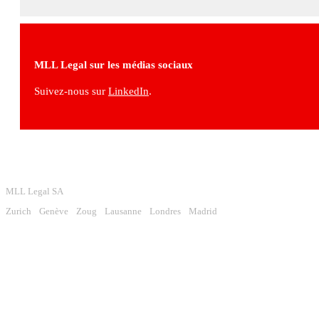
MLL Legal sur les médias sociaux
Suivez-nous sur
LinkedIn
.
MLL Legal SA
Zurich
Genève
Zoug
Lausanne
Londres
Madrid